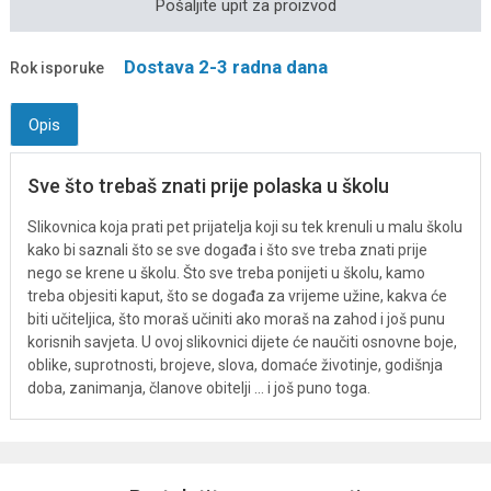
Pošaljite upit za proizvod
Dostava 2-3 radna dana
Rok isporuke
Opis
Sve što trebaš znati prije polaska u školu
Slikovnica koja prati pet prijatelja koji su tek krenuli u malu školu
kako bi saznali što se sve događa i što sve treba znati prije
nego se krene u školu. Što sve treba ponijeti u školu, kamo
treba objesiti kaput, što se događa za vrijeme užine, kakva će
biti učiteljica, što moraš učiniti ako moraš na zahod i još punu
korisnih savjeta. U ovoj slikovnici dijete će naučiti osnovne boje,
oblike, suprotnosti, brojeve, slova, domaće životinje, godišnja
doba, zanimanja, članove obitelji … i još puno toga.