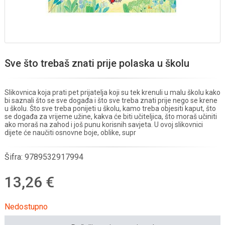
Sve što trebaš znati prije polaska u školu
Slikovnica koja prati pet prijatelja koji su tek krenuli u malu školu kako
bi saznali što se sve događa i što sve treba znati prije nego se krene
u školu. Što sve treba ponijeti u školu, kamo treba objesiti kaput, što
se događa za vrijeme užine, kakva će biti učiteljica, što moraš učiniti
ako moraš na zahod i još punu korisnih savjeta. U ovoj slikovnici
dijete će naučiti osnovne boje, oblike, supr
Šifra:
9789532917994
13,26 €
Nedostupno