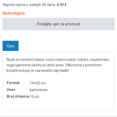
Najniža cijena u zadnjih 30 dana:
6,90 €
Nedostupno
Pošaljite upit za proizvod
Opis
Nude se sendviči slasni, voćni sokovi svježi i zdravi, na jelovniku
toga njamiona uistinu je izbor pravi. Slikovnica s pomičnim
kotačima koja će razveseliti najmlađe!
Format
14×20 cm
Uvez
kartonirani
Broj stranica
10 str.