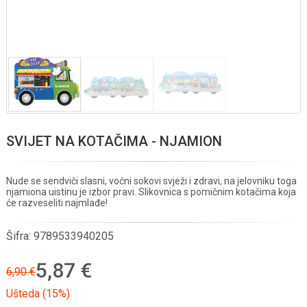
SVIJET NA KOTAČIMA - NJAMION
Nude se sendviči slasni, voćni sokovi svježi i zdravi, na jelovniku toga
njamiona uistinu je izbor pravi. Slikovnica s pomičnim kotačima koja
će razveseliti najmlađe!
Šifra:
9789533940205
5,87 €
6,90 €
Ušteda (15%)