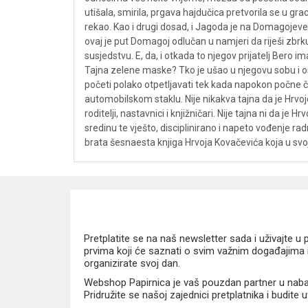
utišala, smirila, prgava hajdučica pretvorila se u g
rekao. Kao i drugi dosad, i Jagoda je na Domagojeve 
ovaj je put Domagoj odlučan u namjeri da riješi zbrk
susjedstvu. E, da, i otkada to njegov prijatelj Bero 
Tajna zelene maske? Tko je ušao u njegovu sobu i ost
početi polako otpetljavati tek kada napokon počne čit
automobilskom staklu. Nije nikakva tajna da je Hrvoje K
roditelji, nastavnici i knjižničari. Nije tajna ni da 
sredinu te vješto, disciplinirano i napeto vođenje rad
brata šesnaesta knjiga Hrvoja Kovačevića koja u svo
Pretplatite se na naš newsletter sada i uživajte 
prvima koji će saznati o svim važnim događajima i
organizirate svoj dan.
Webshop Papirnica je vaš pouzdan partner u nabavi
Pridružite se našoj zajednici pretplatnika i budite