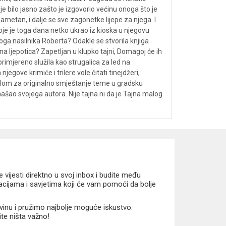
e bilo jasno zašto je izgovorio većinu onoga što je
metan, i dalje se sve zagonetke lijepe za njega. I
oje je toga dana netko ukrao iz kioska u njegovu
koga nasilnika Roberta? Odakle se stvorila knjiga
na ljepotica? Zapetljan u klupko tajni, Domagoj će ih
primjereno služila kao strugalica za led na
egove krimiće i trilere vole čitati tinejdžeri,
 smislom za originalno smještanje teme u gradsku
onašao svojega autora. Nije tajna ni da je Tajna malog
vijesti direktno u svoj inbox i budite među
macijama i savjetima koji će vam pomoći da bolje
vinu i pružimo najbolje moguće iskustvo.
ite ništa važno!