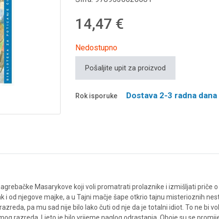
14,47 €
Nedostupno
Pošaljite upit za proizvod
Dostava 2-3 radna dana
Rok isporuke
ebačke Masarykove koji voli promatrati prolaznike i izmišljati priče o nj
čak i od njegove majke, a u Tajni mačje šape otkrio tajnu misterioznih nest
eda, pa mu sad nije bilo lako čuti od nje da je totalni idiot. To ne bi volio
razreda. Ljeto je bilo vrijeme naglog odrastanja. Oboje su se promijeni