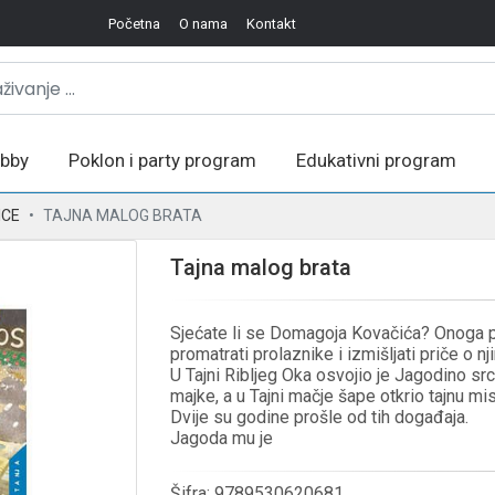
Početna
O nama
Kontakt
bby
Poklon i party program
Edukativni program
ICE
TAJNA MALOG BRATA
Tajna malog brata
Sjećate li se Domagoja Kovačića? Onoga p
promatrati prolaznike i izmišljati priče o nji
U Tajni Ribljeg Oka osvojio je Jagodino src
majke, a u Tajni mačje šape otkrio tajnu mis
Dvije su godine prošle od tih događaja.
Jagoda mu je
Šifra:
9789530620681