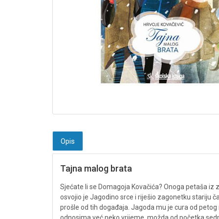
Opis
Tajna malog brata
Sjećate li se Domagoja Kovačića? Onoga petaša iz zagr
osvojio je Jagodino srce i riješio zagonetku stariju 
prošle od tih događaja. Jagoda mu je cura od petog razr
odnosima već neko vrijeme, možda od početka sedmog 