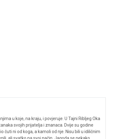
ima u koje, na kraju, i povjeruje. U Tajni Ribljeg Oka
anaka svojih prijatelja i znanaca. Dvije su godine
 čuti ni od koga, a kamoli od nje. Nisu bili u idiličnim
li, ali svatko na svoj način. Jagoda se nekako