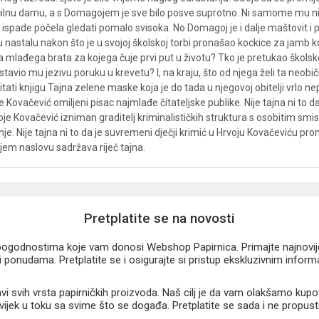
racilnu damu, a s Domagojem je sve bilo posve suprotno. Ni samome mu nij
ispade počela gledati pomalo svisoka. No Domagoj je i dalje maštovit i pa
u nastalu nakon što je u svojoj školskoj torbi pronašao kockice za jamb k
ima mlađega brata za kojega čuje prvi put u životu? Tko je pretukao škols
avio mu jezivu poruku u krevetu? I, na kraju, što od njega želi ta neobič
ati knjigu Tajna zelene maske koja je do tada u njegovoj obitelji vrlo ne
ovačević omiljeni pisac najmlađe čitateljske publike. Nije tajna ni to da nj
je Hrvoje Kovačević izniman graditelj kriminalističkih struktura s osobitim
nje. Nije tajna ni to da je suvremeni dječji krimić u Hrvoju Kovačeviću pr
jem naslovu sadržava riječ tajna.
Pretplatite se na novosti
u pogodnostima koje vam donosi Webshop Papirnica. Primajte najnovije 
 ponudama. Pretplatite se i osigurajte si pristup ekskluzivnim infor
 svih vrsta papirničkih proizvoda. Naš cilj je da vam olakšamo kupo
 uvijek u toku sa svime što se događa. Pretplatite se sada i ne propust