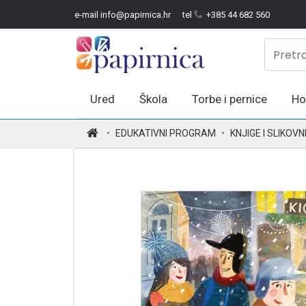
e-mail info@papirnica.hr
tel
+385 44 682 560
Ured
Škola
Torbe i pernice
Ho
.
EDUKATIVNI PROGRAM
KNJIGE I SLIKOVN