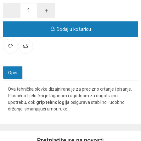
-
+
Dodaj u košaricu
Opis
Ova tehnička olovka dizajnirana je za precizno crtanje i pisanje.
Plastično tijelo čini je laganom i ugodnom za dugotrajnu
upotrebu, dok
grip tehnologija
osigurava stabilno i udobno
držanje, smanjujući umor ruke.
Pretplatite se na novosti