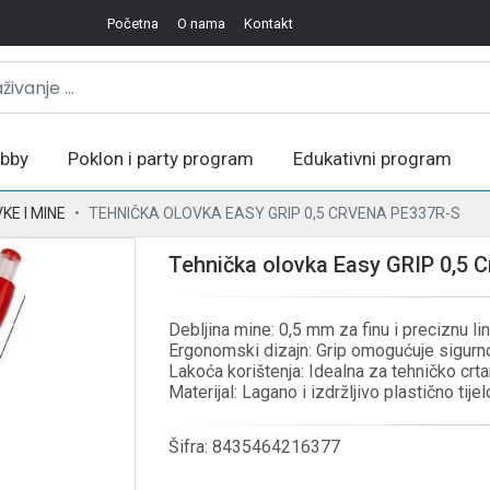
Početna
O nama
Kontakt
bby
Poklon i party program
Edukativni program
KE I MINE
TEHNIČKA OLOVKA EASY GRIP 0,5 CRVENA PE337R-S
Tehnička olovka Easy GRIP 0,5 
Debljina mine: 0,5 mm za finu i preciznu lini
Ergonomski dizajn: Grip omogućuje sigurno
Lakoća korištenja: Idealna za tehničko crta
Materijal: Lagano i izdržljivo plastično tijel
Šifra:
8435464216377