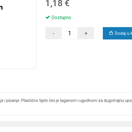
1,18 €
Dostupno
-
+
Dodaj u 
je i pisanje. Plastično tijelo čini je laganom i ugodnom za dugotrajnu up