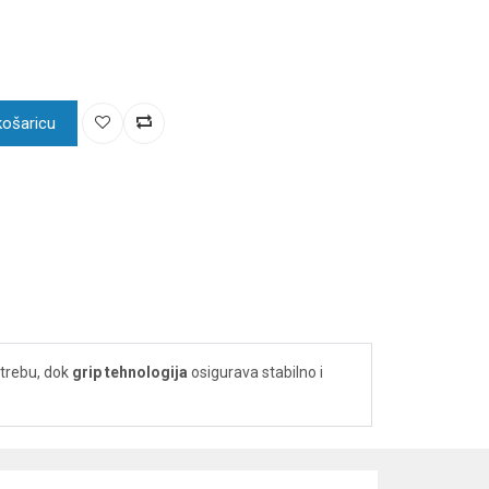
košaricu
otrebu, dok
grip tehnologija
osigurava stabilno i