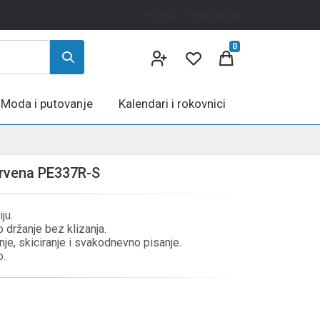
Prijava
Registracija
0
Moda i putovanje
Kalendari i rokovnici
Crvena PE337R-S
ju.
 držanje bez klizanja.
nje, skiciranje i svakodnevno pisanje.
o.