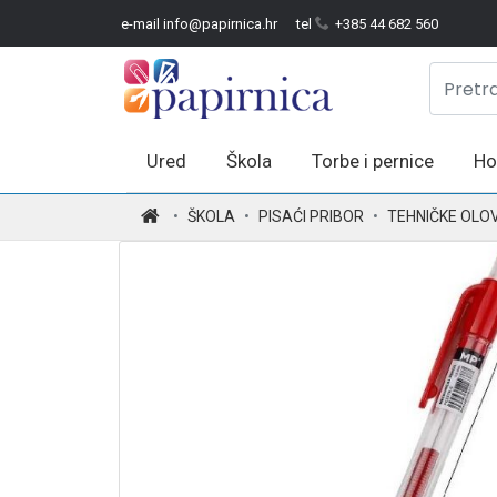
e-mail info@papirnica.hr
tel
+385 44 682 560
Ured
Škola
Torbe i pernice
Ho
.
ŠKOLA
PISAĆI PRIBOR
TEHNIČKE OLOV