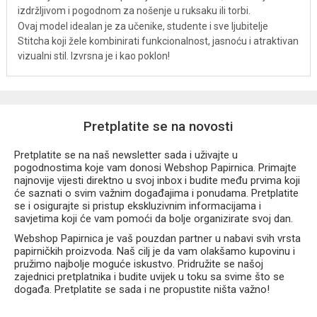
izdržljivom i pogodnom za nošenje u ruksaku ili torbi.
Ovaj model idealan je za učenike, studente i sve ljubitelje
Stitcha koji žele kombinirati funkcionalnost, jasnoću i atraktivan
vizualni stil. Izvrsna je i kao poklon!
Pretplatite se na novosti
Pretplatite se na naš newsletter sada i uživajte u
pogodnostima koje vam donosi Webshop Papirnica. Primajte
najnovije vijesti direktno u svoj inbox i budite među prvima koji
će saznati o svim važnim događajima i ponudama. Pretplatite
se i osigurajte si pristup ekskluzivnim informacijama i
savjetima koji će vam pomoći da bolje organizirate svoj dan.
Webshop Papirnica je vaš pouzdan partner u nabavi svih vrsta
papirničkih proizvoda. Naš cilj je da vam olakšamo kupovinu i
pružimo najbolje moguće iskustvo. Pridružite se našoj
zajednici pretplatnika i budite uvijek u toku sa svime što se
događa. Pretplatite se sada i ne propustite ništa važno!