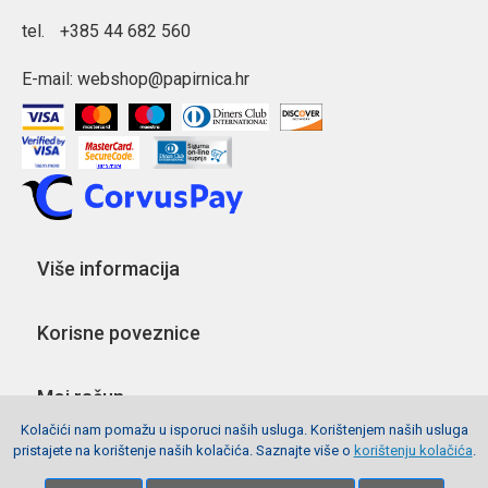
tel.
+385 44 682 560
E-mail:
webshop@papirnica.hr
Više informacija
Korisne poveznice
Moj račun
Kolačići nam pomažu u isporuci naših usluga. Korištenjem naših usluga
pristajete na korištenje naših kolačića. Saznajte više o
korištenju kolačića
.
Pratite nas