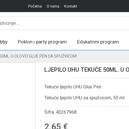
Početna
O nama
Kontakt
bby
Poklon i party program
Edukativni program
50ML. U OLOVCI GLUE PEN SA SPUŽVICOM
LJEPILO UHU TEKUĆE 50ML. U 
Tekuće ljepilo UHU Glue Pen
Tekuće ljepilo UHU sa spužvicom, 50 ml.
Šifra:
40267968
2,65 €