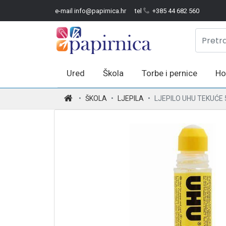
e-mail info@papirnica.hr
tel
+385 44 682 560
Ured
Škola
Torbe i pernice
Ho
.
ŠKOLA
LJEPILA
LJEPILO UHU TEKUĆE 