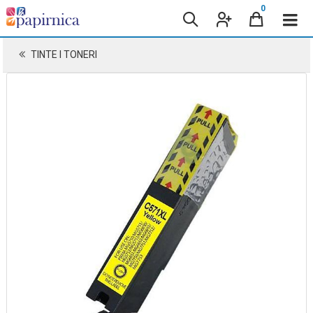
0
TINTE I TONERI