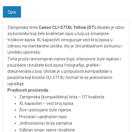
Opis
Zamjenska tinta
Canon CLI-571XL Yellow (OT)
idealan je izbor
za korisnike koji žele kvalitetan ispis u boji uz smanjene
troškove ispisa. XL kapacitet omogućuje veći broj ispisa u
odnosu na standardne uloške, što je čini prikladnom za kućnu i
uredsku upotrebu.
Tinta pruža ravnomjeran nanos boje, intenzivne žute nijanse i
pouzdane rezultate kod ispisa fotografija, grafike i
dokumenata u boji. Uložak je u potpunosti kompatibilan s
pisačima koji koriste CLI-571XL format te se jednostavno
ugrađuje.
Prednosti proizvoda:
Zamjenska (kompatibilna) tinta – OT kvaliteta
XL kapacitet – veći broj ispisa
Žive i postojane žute nijanse
Precizan i ujednačen ispis
Jednostavna i brza zamjena
Odličan omjer cijene i kvalitete