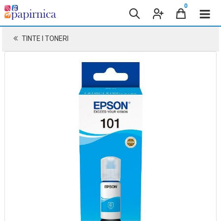
0
TINTE I TONERI