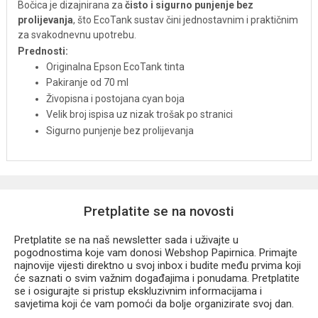
Bočica je dizajnirana za
čisto i sigurno punjenje bez
prolijevanja
, što EcoTank sustav čini jednostavnim i praktičnim
za svakodnevnu upotrebu.
Prednosti:
Originalna Epson EcoTank tinta
Pakiranje od 70 ml
Živopisna i postojana cyan boja
Velik broj ispisa uz nizak trošak po stranici
Sigurno punjenje bez prolijevanja
Pretplatite se na novosti
Pretplatite se na naš newsletter sada i uživajte u
pogodnostima koje vam donosi Webshop Papirnica. Primajte
najnovije vijesti direktno u svoj inbox i budite među prvima koji
će saznati o svim važnim događajima i ponudama. Pretplatite
se i osigurajte si pristup ekskluzivnim informacijama i
savjetima koji će vam pomoći da bolje organizirate svoj dan.