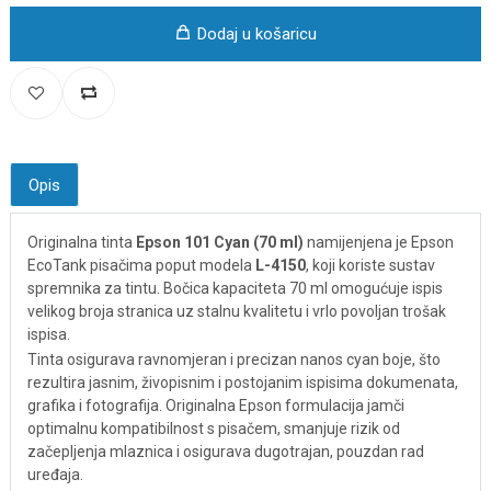
Dodaj u košaricu
Opis
Originalna tinta
Epson 101 Cyan (70 ml)
namijenjena je Epson
EcoTank pisačima poput modela
L-4150
, koji koriste sustav
spremnika za tintu. Bočica kapaciteta 70 ml omogućuje ispis
velikog broja stranica uz stalnu kvalitetu i vrlo povoljan trošak
ispisa.
Tinta osigurava ravnomjeran i precizan nanos cyan boje, što
rezultira jasnim, živopisnim i postojanim ispisima dokumenata,
grafika i fotografija. Originalna Epson formulacija jamči
optimalnu kompatibilnost s pisačem, smanjuje rizik od
začepljenja mlaznica i osigurava dugotrajan, pouzdan rad
uređaja.