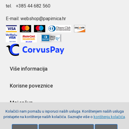
tel.
+385 44 682 560
E-mail:
webshop@papirnica.hr
Više informacija
Korisne poveznice
Moj račun
Kolačići nam pomažu u isporuci naših usluga. Korištenjem naših usluga
pristajete na korištenje naših kolačića. Saznajte više o
korištenju kolačića
.
Pratite nas