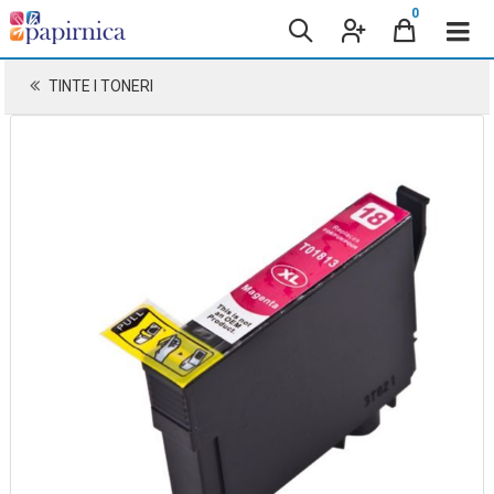
0
TINTE I TONERI