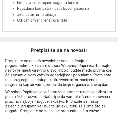
Intenzivni i postojani magenta tonovi
Pouzdana kompatibilnost s Epson pisačima
Jednostavna instalacija
Odličan omjer cijene i kvalitete
Pretplatite se na novosti
Pretplatite se na naš newsletter sada i uživajte u
pogodnostima koje vam donosi Webshop Papirnica. Primajte
najnovije vijesti direktno u svoj inbox i budite među prvima koji
će saznati o svim važnim događajima i ponudama. Pretplatite
se i osigurajte si pristup ekskluzivnim informacijama i
savjetima koji će vam pomoći da bolje organizirate svoj dan.
Webshop Papirnica je vaš pouzdan partner u nabavi svih vrsta
papirničkih proizvoda. Naš cilj je da vam olakšamo kupovinu i
pružimo najbolje moguće iskustvo. Pridružite se našoj
zajednici pretplatnika i budite uvijek u toku sa svime što se
događa. Pretplatite se sada i ne propustite ništa važno!