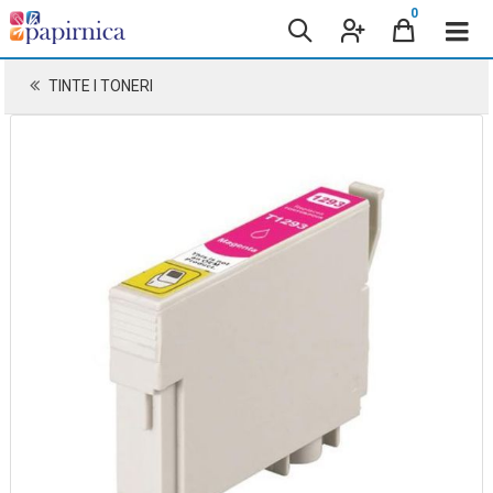
0
TINTE I TONERI