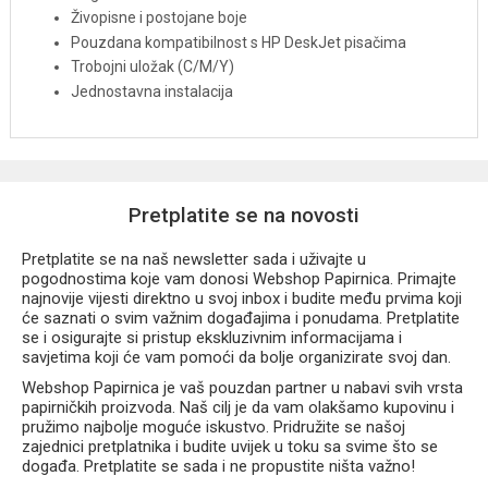
Živopisne i postojane boje
Pouzdana kompatibilnost s HP DeskJet pisačima
Trobojni uložak (C/M/Y)
Jednostavna instalacija
Pretplatite se na novosti
Pretplatite se na naš newsletter sada i uživajte u
pogodnostima koje vam donosi Webshop Papirnica. Primajte
najnovije vijesti direktno u svoj inbox i budite među prvima koji
će saznati o svim važnim događajima i ponudama. Pretplatite
se i osigurajte si pristup ekskluzivnim informacijama i
savjetima koji će vam pomoći da bolje organizirate svoj dan.
Webshop Papirnica je vaš pouzdan partner u nabavi svih vrsta
papirničkih proizvoda. Naš cilj je da vam olakšamo kupovinu i
pružimo najbolje moguće iskustvo. Pridružite se našoj
zajednici pretplatnika i budite uvijek u toku sa svime što se
događa. Pretplatite se sada i ne propustite ništa važno!