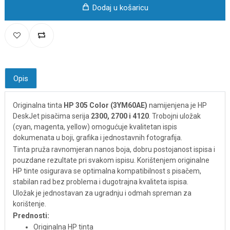
Dodaj u košaricu
Opis
Originalna tinta
HP 305 Color (3YM60AE)
namijenjena je HP
DeskJet pisačima serija
2300, 2700 i 4120
. Trobojni uložak
(cyan, magenta, yellow) omogućuje kvalitetan ispis
dokumenata u boji, grafika i jednostavnih fotografija.
Tinta pruža ravnomjeran nanos boja, dobru postojanost ispisa i
pouzdane rezultate pri svakom ispisu. Korištenjem originalne
HP tinte osigurava se optimalna kompatibilnost s pisačem,
stabilan rad bez problema i dugotrajna kvaliteta ispisa.
Uložak je jednostavan za ugradnju i odmah spreman za
korištenje.
Prednosti:
Originalna HP tinta