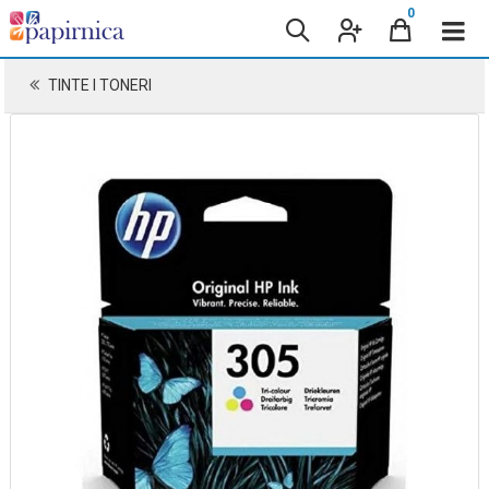
0
TINTE I TONERI