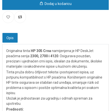
Dodaj u košaricu
Opis
Originalna tinta
HP 305 Crna
namijenjena je HP DeskJet
pisačima serija
2300, 2700 i 4120
. Osigurava pouzdan,
precizan i ujednačen crni ispis, idealan za dokumente, školske
materijale i svakodnevne ispise u kućnom okruženju.
Tinta pruža dobru čitljivost teksta i postojanost ispisa, uz
potpunu kompatibilnost s HP pisačima. Korištenjem originalne
HP tinte osigurava se stabilan rad uređaja, smanjuje rizik od
problema s ispisom i postiže optimalna kvaliteta pri svakom
ispisu.
Uložak je jednostavan za ugradnju i odmah spreman za
upotrebu.
Prednosti: