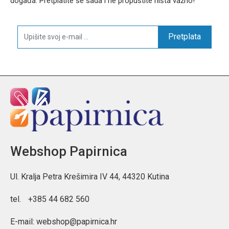
događa. Pretplatite se sada i ne propustite ništa važno!
Pretplata
Webshop Papirnica
Ul. Kralja Petra Krešimira IV 44, 44320 Kutina
tel.
+385 44 682 560
E-mail:
webshop@papirnica.hr