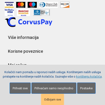
Više informacija
Korisne poveznice
Moj račun
Kolačići nam pomažu u isporuci naših usluga. Korištenjem naših usluga
pristajete na korištenje naših kolačića. Saznajte više o
korištenju kolačića
.
Pratite nas
Prihvati sve
Prihvaćam samo neophodno
Postavke
Copyright © 2026 Webshop Papirnica. Sva prava pridržana.
Izrada stranica
Net plus d.o.o.
Odbijam sve