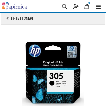
0
TINTE I TONERI