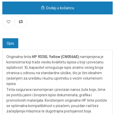
Dodaj u košaricu
Opis
Originalna tinta
HP 933XL Yellow (CN056AE)
namijenjena je
korisnicima koji traže visoku kvalitetu ispisa u boji i povećanu
isplativost. XL kapacitet omogućuje ispis znatno većeg broja
stranica u odnosu na standardne uloške, što je čini idealnim
rješenjem za uredsku i kućnu upotrebu s većim volumenom
ispisa.
Tinta osigurava ravnomjeran i precizan nanos žute boje, čime
se postižu jasni i živopisni ispisi dokumenata, grafika i
promotivnih materijala. Korištenjem originalne HP tinte postiže
se optimalna kompatibilnost s pisačem, pouzdan rad bez
začepljenja mlaznica te dugotrajna postojanost boja.