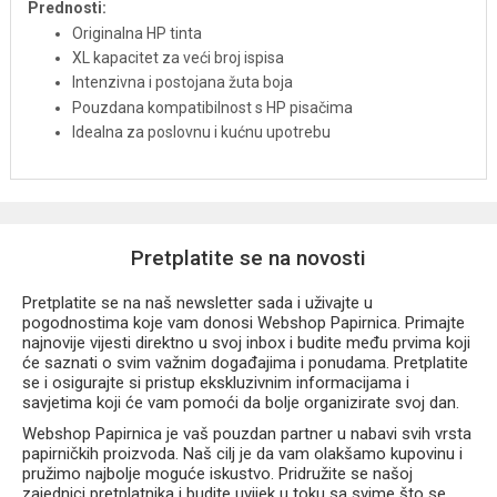
Prednosti:
Originalna HP tinta
XL kapacitet za veći broj ispisa
Intenzivna i postojana žuta boja
Pouzdana kompatibilnost s HP pisačima
Idealna za poslovnu i kućnu upotrebu
Pretplatite se na novosti
Pretplatite se na naš newsletter sada i uživajte u
pogodnostima koje vam donosi Webshop Papirnica. Primajte
najnovije vijesti direktno u svoj inbox i budite među prvima koji
će saznati o svim važnim događajima i ponudama. Pretplatite
se i osigurajte si pristup ekskluzivnim informacijama i
savjetima koji će vam pomoći da bolje organizirate svoj dan.
Webshop Papirnica je vaš pouzdan partner u nabavi svih vrsta
papirničkih proizvoda. Naš cilj je da vam olakšamo kupovinu i
pružimo najbolje moguće iskustvo. Pridružite se našoj
zajednici pretplatnika i budite uvijek u toku sa svime što se