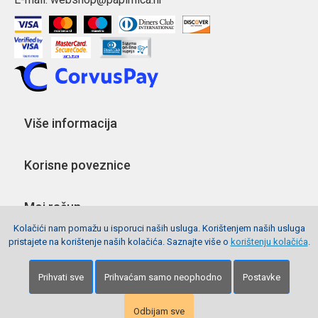
Više informacija
Korisne poveznice
Moj račun
Kolačići nam pomažu u isporuci naših usluga. Korištenjem naših usluga
pristajete na korištenje naših kolačića. Saznajte više o
korištenju kolačića
.
Pratite nas
Prihvati sve
Prihvaćam samo neophodno
Postavke
Copyright © 2026 Webshop Papirnica. Sva prava pridržana.
Izrada stranica
Net plus d.o.o.
Odbijam sve