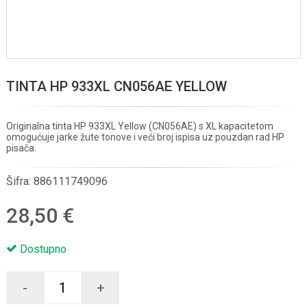
TINTA HP 933XL CN056AE YELLOW
Originalna tinta HP 933XL Yellow (CN056AE) s XL kapacitetom
omogućuje jarke žute tonove i veći broj ispisa uz pouzdan rad HP
pisača.
Šifra:
886111749096
28,50 €
Dostupno
-
+