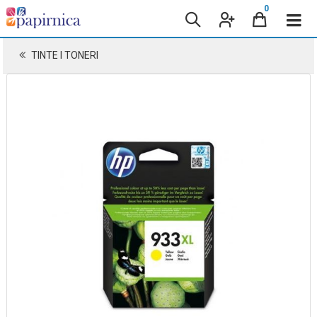
0
TINTE I TONERI