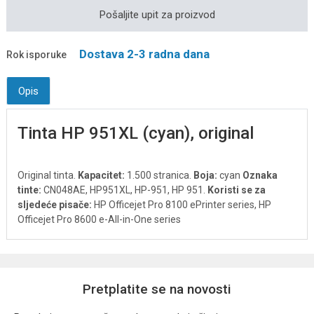
Pošaljite upit za proizvod
Dostava 2-3 radna dana
Rok isporuke
Opis
Tinta HP 951XL (cyan), original
Original tinta.
Kapacitet:
1.500 stranica.
Boja:
cyan
Oznaka
tinte:
CN048AE, HP951XL, HP-951, HP 951.
Koristi se za
sljedeće pisače:
HP Officejet Pro 8100 ePrinter series, HP
Officejet Pro 8600 e-All-in-One series
Pretplatite se na novosti