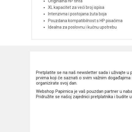
Originalna HP tinta
XL kapacitet za veći broj ispisa
Intenzivna i postojana žuta boja
Pouzdana kompatibilnost s HP pisačima
Idealna za poslovnu i kućnu upotrebu
Pretplatite se na naš newsletter sada i uživajte 
prvima koji će saznati o svim važnim događajima i
organizirate svoj dan.
Webshop Papirnica je vaš pouzdan partner u nabavi
Pridružite se našoj zajednici pretplatnika i budite