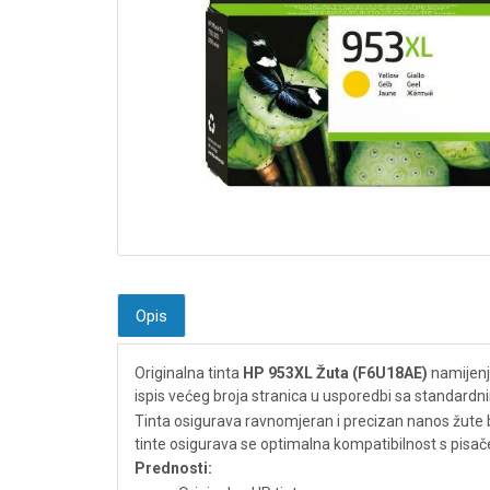
Opis
Originalna tinta
HP 953XL Žuta (F6U18AE)
namijenje
ispis većeg broja stranica u usporedbi sa standardn
Tinta osigurava ravnomjeran i precizan nanos žute b
tinte osigurava se optimalna kompatibilnost s pisač
Prednosti: