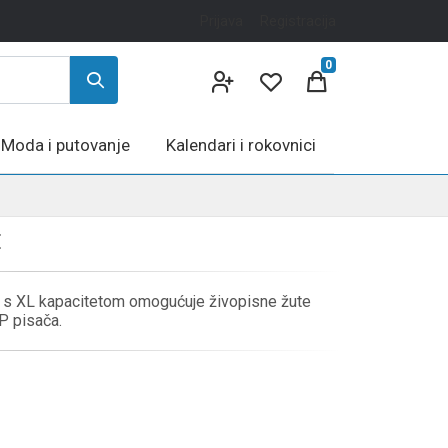
Prijava
Registracija
0
Moda i putovanje
Kalendari i rokovnici
E
) s XL kapacitetom omogućuje živopisne žute
P pisača.