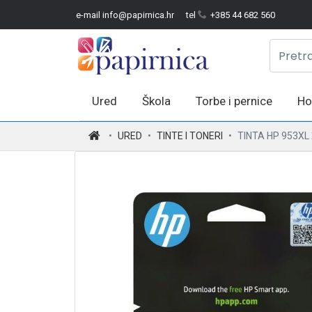
e-mail info@papirnica.hr
tel
+385 44 682 560
Ured
Škola
Torbe i pernice
Ho
.
URED
TINTE I TONERI
TINTA HP 953XL