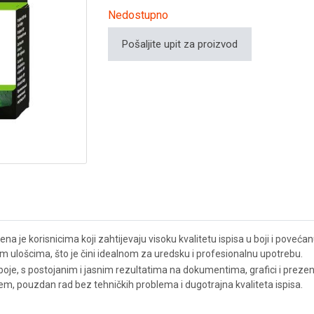
Nedostupno
Pošaljite upit za proizvod
na je korisnicima koji zahtijevaju visoku kvalitetu ispisa u boji i poveć
im ulošcima, što je čini idealnom za uredsku i profesionalnu upotrebu.
oje, s postojanim i jasnim rezultatima na dokumentima, grafici i prezen
em, pouzdan rad bez tehničkih problema i dugotrajna kvaliteta ispisa.