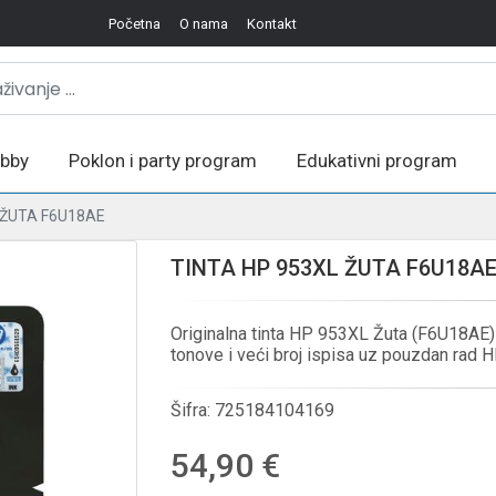
Početna
O nama
Kontakt
bby
Poklon i party program
Edukativni program
 ŽUTA F6U18AE
TINTA HP 953XL ŽUTA F6U18A
Originalna tinta HP 953XL Žuta (F6U18AE
tonove i veći broj ispisa uz pouzdan rad H
Šifra:
725184104169
54,90 €