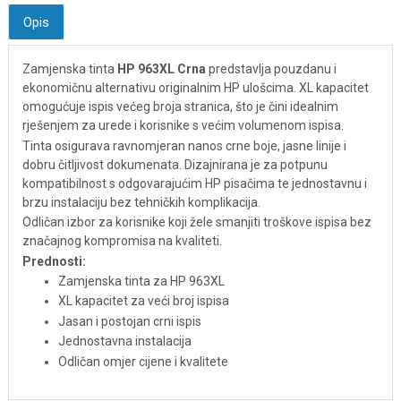
Opis
Zamjenska tinta
HP 963XL Crna
predstavlja pouzdanu i
ekonomičnu alternativu originalnim HP ulošcima. XL kapacitet
omogućuje ispis većeg broja stranica, što je čini idealnim
rješenjem za urede i korisnike s većim volumenom ispisa.
Tinta osigurava ravnomjeran nanos crne boje, jasne linije i
dobru čitljivost dokumenata. Dizajnirana je za potpunu
kompatibilnost s odgovarajućim HP pisačima te jednostavnu i
brzu instalaciju bez tehničkih komplikacija.
Odličan izbor za korisnike koji žele smanjiti troškove ispisa bez
značajnog kompromisa na kvaliteti.
Prednosti:
Zamjenska tinta za HP 963XL
XL kapacitet za veći broj ispisa
Jasan i postojan crni ispis
Jednostavna instalacija
Odličan omjer cijene i kvalitete