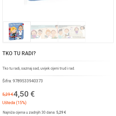
TKO TU RADI?
Tko tu radi, saznaj sad, uvijek cijeni trud i rad.
Šifra:
9789533940373
4,50 €
5,29 €
Ušteda (15%)
Najniža cijena u zadnjih 30 dana:
5,29 €