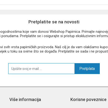
Pretplatite se na novosti
u pogodnostima koje vam donosi Webshop Papirnica. Primajte najnovije 
 ponudama. Pretplatite se i osigurajte si pristup ekskluzivnim infor
 svih vrsta papirničkih proizvoda. Naš cilj je da vam olakšamo kupo
 uvijek u toku sa svime što se događa. Pretplatite se sada i ne propust
Pretplata
Više informacija
Korisne poveznice