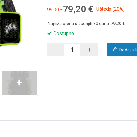
79,20 €
Ušteda (20%)
99,00 €
Najniža cijena u zadnjih 30 dana:
79,20 €
Dostupno
-
+
Dodaj u 