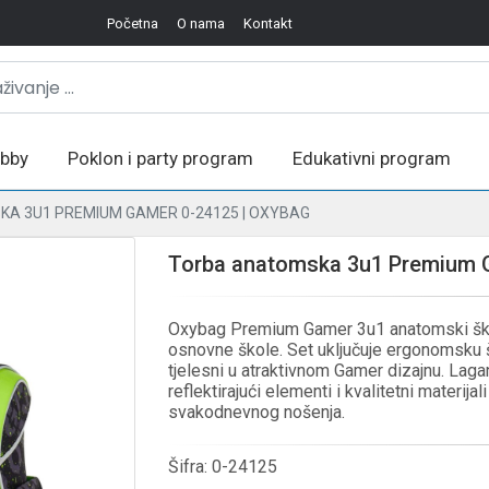
Početna
O nama
Kontakt
bby
Poklon i party program
Edukativni program
A 3U1 PREMIUM GAMER 0-24125 | OXYBAG
Torba anatomska 3u1 Premium 
Oxybag Premium Gamer 3u1 anatomski škols
osnovne škole. Set uključuje ergonomsku š
tjelesni u atraktivnom Gamer dizajnu. Laga
reflektirajući elementi i kvalitetni materija
svakodnevnog nošenja.
Šifra:
0-24125