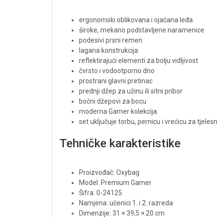
ergonomski oblikovana i ojačana leđa
široke, mekano podstavljene naramenice
podesivi prsni remen
lagana konstrukcija
reflektirajući elementi za bolju vidljivost
čvrsto i vodootporno dno
prostrani glavni pretinac
prednji džep za užinu ili sitni pribor
bočni džepovi za bocu
moderna Gamer kolekcija
set uključuje torbu, pernicu i vrećicu za tjelesn
Tehničke karakteristike
Proizvođač: Oxybag
Model: Premium Gamer
Šifra: 0-24125
Namjena: učenici 1. i 2. razreda
Dimenzije: 31 × 39,5 × 20 cm