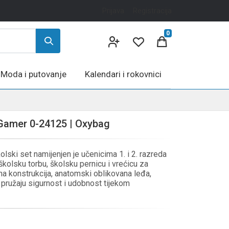
Prijava
Registracija
0
Moda i putovanje
Kalendari i rokovnici
Gamer 0-24125 | Oxybag
ki set namijenjen je učenicima 1. i 2. razreda
kolsku torbu, školsku pernicu i vrećicu za
na konstrukcija, anatomski oblikovana leđa,
li pružaju sigurnost i udobnost tijekom