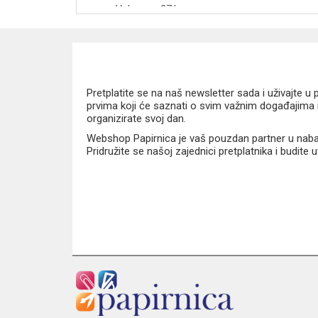
Volumen: 27 l
Težina: oko 1100 g
Nosivost: 8 kg
Materijal: 100 % poliester
Reflektirajući elementi: da
Anatomski oblikovana leđa: da
Pretplatite se na naš newsletter sada i uživajte 
Podesive naramenice: da
prvima koji će saznati o svim važnim događajima i
Podesivi prsni remen: da
organizirate svoj dan.
Vodootporno dno: da
Webshop Papirnica je vaš pouzdan partner u nabavi
Pridružite se našoj zajednici pretplatnika i budite