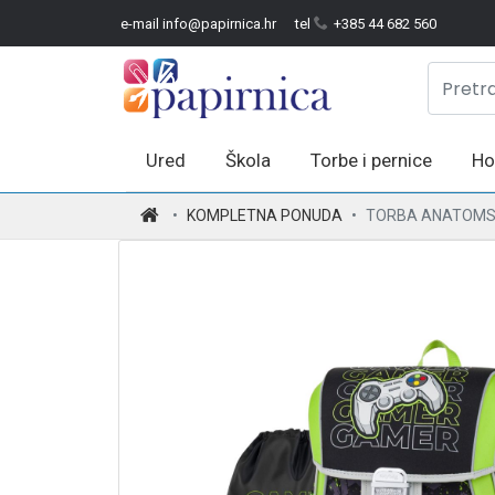
e-mail info@papirnica.hr
tel
+385 44 682 560
Ured
Škola
Torbe i pernice
Ho
.
KOMPLETNA PONUDA
TORBA ANATOMSK