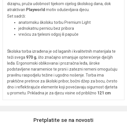
dizajnu, pruža udobnost tijekom cijelog školskog dana, dok
atraktivan
Playworld
motiv oduševljava djecu.
Set sadrži:
anatomsku školsku torbu Premium Light
jednokatnu pernicu bez pribora
vrećicu za tjelesni odgoj ili papuče
Školska torba izrađena je od laganih i kvalitetnih materijala te
teži svega
970 g
, što značajno smanjuje opterećenje dječjih
leđa. Ergonomski oblikovana i prozračna leđa, široke
podstavljene naramenice te prsni i zatezni remeni omogućuju
pravilnu raspodjelu težine i ugodno nošenje. Torba ima
praktične pretince za školski pribor, bočni džep za bocu, čvrsto
dno i reflektirajuće elemente koji povećavaju sigurnost djeteta
u prometu. Prikladna je za djecu visine od približno
121 cm
nadalje.
Prednosti
Pretplatite se na novosti
komplet 3u1 (torba, pernica i vrećica)