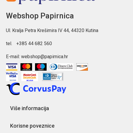
Nosivost: 8 kg
Preporučena visina djeteta: od 121 cm
Webshop Papirnica
Motiv: Playworld
Ul. Kralja Petra Krešimira IV 44, 44320 Kutina
tel.
+385 44 682 560
E-mail:
webshop@papirnica.hr
Više informacija
Korisne poveznice