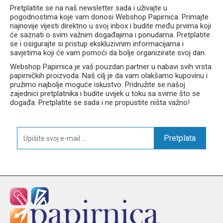
vrlo lagana torba – samo 970 g
Pretplatite se na naš newsletter sada i uživajte u
anatomski oblikovana i prozračna leđa
pogodnostima koje vam donosi Webshop Papirnica. Primajte
široke podstavljene naramenice
najnovije vijesti direktno u svoj inbox i budite među prvima koji
prsni i zatezni remeni
će saznati o svim važnim događajima i ponudama. Pretplatite
se i osigurajte si pristup ekskluzivnim informacijama i
čvrsto stabilno dno
savjetima koji će vam pomoći da bolje organizirate svoj dan.
reflektirajući elementi
bočni džep za bocu
Webshop Papirnica je vaš pouzdan partner u nabavi svih vrsta
papirničkih proizvoda. Naš cilj je da vam olakšamo kupovinu i
veliki unutarnji pretinci za školski pribor
pružimo najbolje moguće iskustvo. Pridružite se našoj
moderan Playworld dizajn
zajednici pretplatnika i budite uvijek u toku sa svime što se
događa. Pretplatite se sada i ne propustite ništa važno!
Tehničke karakteristike
Pretplata
Proizvođač: Karton P+P
Model: Premium Light Playworld
Šifra proizvoda: 0-75726
Vrsta: anatomski školski set 3u1
Sadržaj seta: torba, pernica i vrećica
Težina torbe: 970 g
Dimenzije: 31 × 40 × 19 cm
Volumen: 26 l