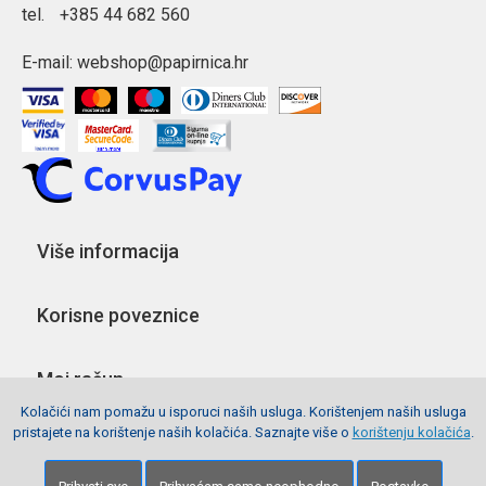
tel.
+385 44 682 560
E-mail:
webshop@papirnica.hr
Više informacija
Korisne poveznice
Moj račun
Kolačići nam pomažu u isporuci naših usluga. Korištenjem naših usluga
pristajete na korištenje naših kolačića. Saznajte više o
korištenju kolačića
.
Pratite nas