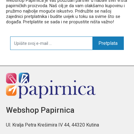
Webshop Papirnica je vaš pouzdan partner u nabavi svih vrsta
papirničkih proizvoda. Naš cilj je da vam olakšamo kupovinu i
pružimo najbolje moguće iskustvo. Pridružite se našoj
zajednici pretplatnika i budite uvijek u toku sa svime što se
događa. Pretplatite se sada i ne propustite ništa važno!
Pretplata
Webshop Papirnica
Ul. Kralja Petra Krešimira IV 44, 44320 Kutina