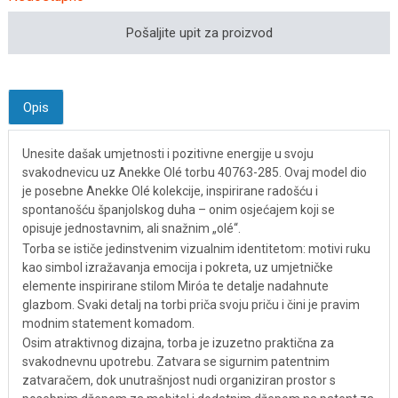
Pošaljite upit za proizvod
Opis
Unesite dašak umjetnosti i pozitivne energije u svoju
svakodnevicu uz Anekke Olé torbu 40763-285. Ovaj model dio
je posebne Anekke Olé kolekcije, inspirirane radošću i
spontanošću španjolskog duha – onim osjećajem koji se
opisuje jednostavnim, ali snažnim „olé“.
Torba se ističe jedinstvenim vizualnim identitetom: motivi ruku
kao simbol izražavanja emocija i pokreta, uz umjetničke
elemente inspirirane stilom Miróa te detalje nadahnute
glazbom. Svaki detalj na torbi priča svoju priču i čini je pravim
modnim statement komadom.
Osim atraktivnog dizajna, torba je izuzetno praktična za
svakodnevnu upotrebu. Zatvara se sigurnim patentnim
zatvaračem, dok unutrašnjost nudi organiziran prostor s