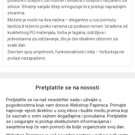
posebnim džepom za mobitel i dodatnim džepom na patent za
sitnice. Stražnji vanjski džep omogućuje brz pristup najvažnijim
stvarima.
Možete je nositi na dva načina – elegantno u ruci pomoću
lančića ili ležerno preko ramena uz podesivi remen. Izrađena od
kvalitetnog PU materijala, torba je lagana, izdržljiva i
jednostavna za održavanje, što je čini idealnim izborom za
svaki dan.
Savršen spoj umjetnosti, funkcionalnosti i stila – torba koja ne
prolazi nezapaženo.
Pretplatite se na novosti
Pretplatite se na naš newsletter sada i uživajte u
pogodnostima koje vam donosi Webshop Papirnica. Primajte
najnovije vijesti direktno u svoj inbox i budite među prvima koji
će saznati o svim važnim događajima i ponudama. Pretplatite
se i osigurajte si pristup ekskluzivnim informacijama i
savjetima koji će vam pomoći da bolje organizirate svoj dan.