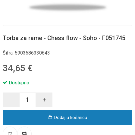
Torba za rame - Chess flow - Soho - F051745
Šifra:
5903686330643
34,65 €
Dostupno
-
+
Dodaj u košaricu