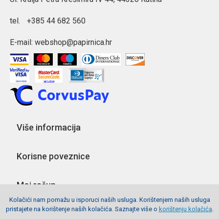
tel.
+385 44 682 560
E-mail:
webshop@papirnica.hr
Više informacija
Korisne poveznice
Moj račun
Kolačići nam pomažu u isporuci naših usluga. Korištenjem naših usluga
pristajete na korištenje naših kolačića. Saznajte više o
korištenju kolačića
.
Pratite nas