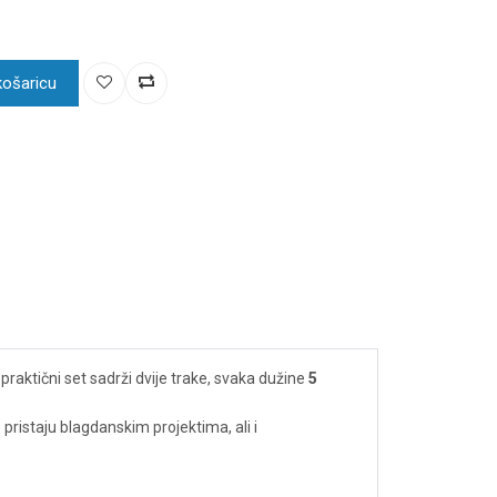
košaricu
j praktični set sadrži dvije trake, svaka dužine
5
o pristaju blagdanskim projektima, ali i