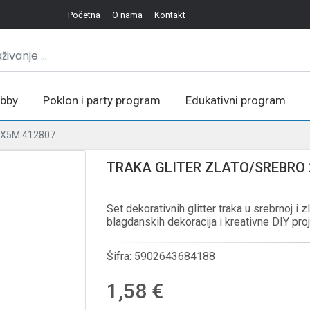
Početna
O nama
Kontakt
bby
Poklon i party program
Edukativni program
2X5M 412807
TRAKA GLITER ZLATO/SREBRO 
Set dekorativnih glitter traka u srebrnoj i z
blagdanskih dekoracija i kreativne DIY proj
Šifra:
5902643684188
1,58 €