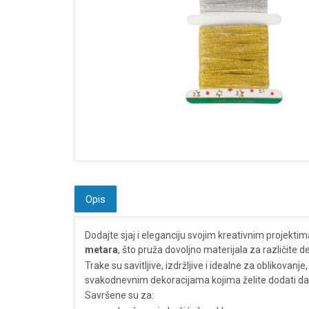
Opis
Dodajte sjaj i eleganciju svojim kreativnim projekti
metara
, što pruža dovoljno materijala za različite 
Trake su savitljive, izdržljive i idealne za oblikovan
svakodnevnim dekoracijama kojima želite dodati d
Savršene su za: