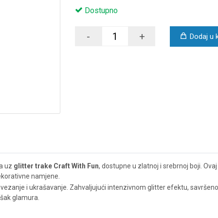
Dostupno
-
+
Dodaj u 
ma uz
glitter trake Craft With Fun
, dostupne u zlatnoj i srebrnoj boji. Ova
dekorativne namjene.
je, vezanje i ukrašavanje. Zahvaljujući intenzivnom glitter efektu, savršen
ašak glamura.