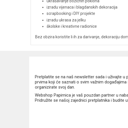
ukrašavanje božićnih poklona
izradu vijenaca i blagdanskih dekoracija
scrapbooking i DIY projekte
izradu ukrasa za jelku
školske i kreativne radionice
Bez obzira koristite li ih za darivanje, dekoraciju doma
Pretplatite se na naš newsletter sada i uživajte 
prvima koji će saznati o svim važnim događajima i
organizirate svoj dan.
Webshop Papirnica je vaš pouzdan partner u nabavi
Pridružite se našoj zajednici pretplatnika i budite