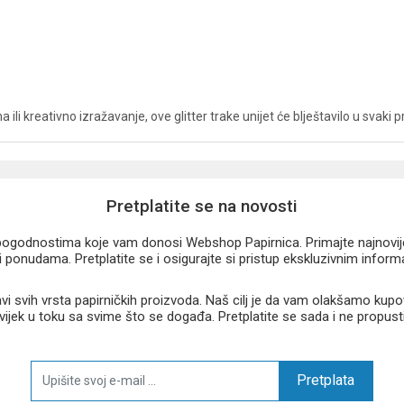
 ili kreativno izražavanje, ove glitter trake unijet će blještavilo u svaki p
Pretplatite se na novosti
u pogodnostima koje vam donosi Webshop Papirnica. Primajte najnovije 
 ponudama. Pretplatite se i osigurajte si pristup ekskluzivnim infor
 svih vrsta papirničkih proizvoda. Naš cilj je da vam olakšamo kupo
 uvijek u toku sa svime što se događa. Pretplatite se sada i ne propust
Pretplata