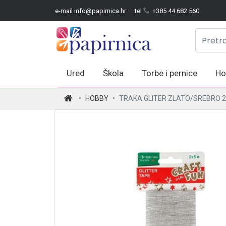
e-mail info@papirnica.hr
tel
+385 44 682 560
Ured
Škola
Torbe i pernice
Ho
.
HOBBY
TRAKA GLITER ZLATO/SREBRO 