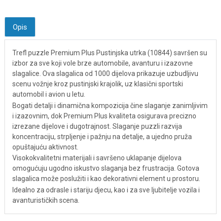
Opis
Trefl puzzle Premium Plus Pustinjska utrka (10844) savršen su
izbor za sve koji vole brze automobile, avanturu i izazovne
slagalice. Ova slagalica od 1000 dijelova prikazuje uzbudljivu
scenu vožnje kroz pustinjski krajolik, uz klasični sportski
automobil i avion u letu.
Bogati detalji i dinamična kompozicija čine slaganje zanimljivim
i izazovnim, dok Premium Plus kvaliteta osigurava precizno
izrezane dijelove i dugotrajnost. Slaganje puzzli razvija
koncentraciju, strpljenje i pažnju na detalje, a ujedno pruža
opuštajuću aktivnost.
Visokokvalitetni materijali i savršeno uklapanje dijelova
omogućuju ugodno iskustvo slaganja bez frustracija. Gotova
slagalica može poslužiti i kao dekorativni element u prostoru.
Idealno za odrasle i stariju djecu, kao i za sve ljubitelje vozila i
avanturističkih scena.