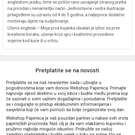
engleskom jeziku, čime se potiče rano usvajanje stranog jezika
na prirodan i nenametljiv način. Jednostavne i vedre ilustracije
prilagođene su uzrastu od 4 do 5 godina, a naljepnice dodatno
motiviraju dijete na sudjelovanje.
Učimo engleski – Moja prva bojanka idealan je izbor za prve
kreativne korake, učenje kroz igru i kvalitetno provedeno
vrijeme kod kuće ili u vrtiću.
Pretplatite se na novosti
Pretplatite se na naš newsletter sada i uživajte u
pogodnostima koje vam donosi Webshop Papirnica. Primajte
najnovije vijesti direktno u svoj inbox i budite među prvima koji
će saznati o svim važnim događajima i ponudama. Pretplatite
se i osigurajte si pristup ekskluzivnim informacijama i
savjetima koji će vam pomoći da bolje organizirate svoj dan.
Webshop Papirnica je vaš pouzdan partner u nabavi svih vrsta
papirničkih proizvoda. Naš cilj je da vam olakšamo kupovinu i
pružimo najbolje moguće iskustvo. Pridružite se našoj
zajednici pretplatnika i budite uvijek u toku sa svime što se