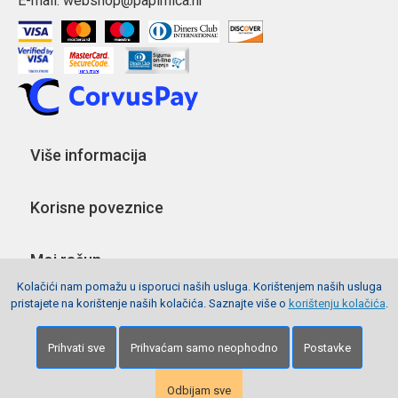
E-mail:
webshop@papirnica.hr
Više informacija
Korisne poveznice
Moj račun
Kolačići nam pomažu u isporuci naših usluga. Korištenjem naših usluga
pristajete na korištenje naših kolačića. Saznajte više o
korištenju kolačića
.
Pratite nas
Prihvati sve
Prihvaćam samo neophodno
Postavke
Copyright © 2026 Webshop Papirnica. Sva prava pridržana.
Izrada stranica
Net plus d.o.o.
Odbijam sve