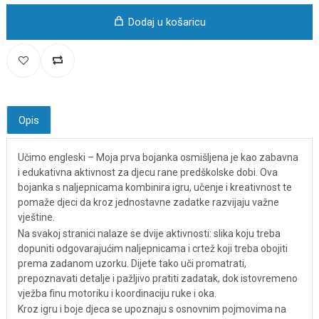
Dodaj u košaricu
Opis
Učimo engleski – Moja prva bojanka osmišljena je kao zabavna
i edukativna aktivnost za djecu rane predškolske dobi. Ova
bojanka s naljepnicama kombinira igru, učenje i kreativnost te
pomaže djeci da kroz jednostavne zadatke razvijaju važne
vještine.
Na svakoj stranici nalaze se dvije aktivnosti: slika koju treba
dopuniti odgovarajućim naljepnicama i crtež koji treba obojiti
prema zadanom uzorku. Dijete tako uči promatrati,
prepoznavati detalje i pažljivo pratiti zadatak, dok istovremeno
vježba finu motoriku i koordinaciju ruke i oka.
Kroz igru i boje djeca se upoznaju s osnovnim pojmovima na