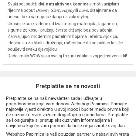
Svaki set sadrži
dvije atraktivne ukosnice
s motivacijskim
riječima poput
Dream, Glam, Happy
ili
Love
, dizajnirane da
unesu dozu samopouzdanja u svaki styling.
Ukosnice su izrađene od kvalitetnog materijala, lagane su,
sigurne za kosu i pružaju čvrsto držanje bez povlačenja.
Zahvaljujući modernim pastelnim bojama i efektu šljokica,
idealne su za školu, druženja, rođendane ili kao poklon koji će
oduševiti svaku djevojčicu.
Dodaj malo WOW sjaja svojoj frizuri i istakni svoj jedinstveni stil!
Pretplatite se na novosti
Pretplatite se na naš newsletter sada i uživajte u
pogodnostima koje vam donosi Webshop Papirnica. Primajte
najnovije vijesti direktno u svoj inbox i budite među prvima koji
će saznati o svim važnim događajima i ponudama. Pretplatite
se i osigurajte si pristup ekskluzivnim informacijama i
savjetima koji će vam pomoći da bolje organizirate svoj dan.
Webshop Papirnica je vaš pouzdan partner u nabavi svih vrsta