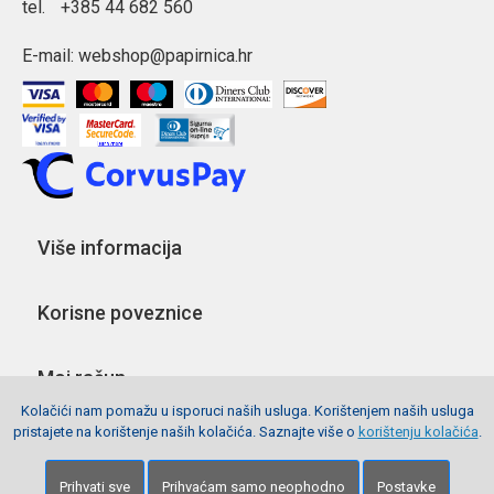
tel.
+385 44 682 560
E-mail:
webshop@papirnica.hr
Više informacija
Korisne poveznice
Moj račun
Kolačići nam pomažu u isporuci naših usluga. Korištenjem naših usluga
pristajete na korištenje naših kolačića. Saznajte više o
korištenju kolačića
.
Pratite nas
Prihvati sve
Prihvaćam samo neophodno
Postavke