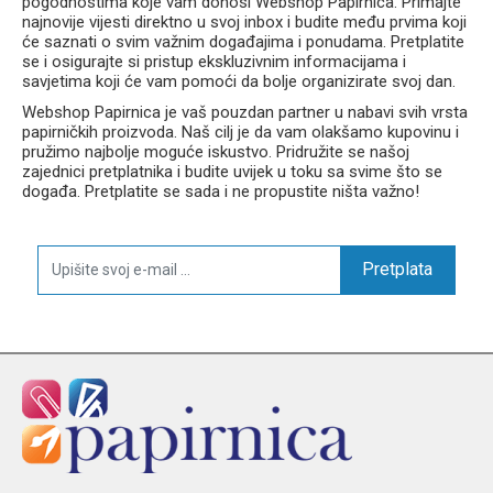
pogodnostima koje vam donosi Webshop Papirnica. Primajte
najnovije vijesti direktno u svoj inbox i budite među prvima koji
će saznati o svim važnim događajima i ponudama. Pretplatite
se i osigurajte si pristup ekskluzivnim informacijama i
savjetima koji će vam pomoći da bolje organizirate svoj dan.
Webshop Papirnica je vaš pouzdan partner u nabavi svih vrsta
papirničkih proizvoda. Naš cilj je da vam olakšamo kupovinu i
pružimo najbolje moguće iskustvo. Pridružite se našoj
zajednici pretplatnika i budite uvijek u toku sa svime što se
događa. Pretplatite se sada i ne propustite ništa važno!
Pretplata