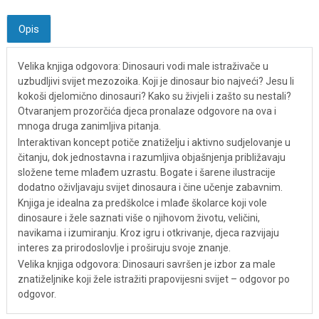
Opis
Velika knjiga odgovora: Dinosauri vodi male istraživače u
uzbudljivi svijet mezozoika. Koji je dinosaur bio najveći? Jesu li
kokoši djelomično dinosauri? Kako su živjeli i zašto su nestali?
Otvaranjem prozorčića djeca pronalaze odgovore na ova i
mnoga druga zanimljiva pitanja.
Interaktivan koncept potiče znatiželju i aktivno sudjelovanje u
čitanju, dok jednostavna i razumljiva objašnjenja približavaju
složene teme mlađem uzrastu. Bogate i šarene ilustracije
dodatno oživljavaju svijet dinosaura i čine učenje zabavnim.
Knjiga je idealna za predškolce i mlađe školarce koji vole
dinosaure i žele saznati više o njihovom životu, veličini,
navikama i izumiranju. Kroz igru i otkrivanje, djeca razvijaju
interes za prirodoslovlje i proširuju svoje znanje.
Velika knjiga odgovora: Dinosauri savršen je izbor za male
znatiželjnike koji žele istražiti prapovijesni svijet – odgovor po
odgovor.