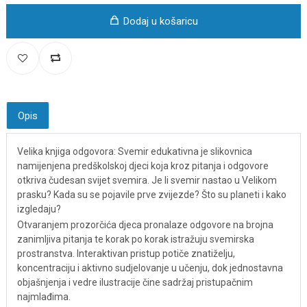
Dodaj u košaricu
Opis
Velika knjiga odgovora: Svemir edukativna je slikovnica
namijenjena predškolskoj djeci koja kroz pitanja i odgovore
otkriva čudesan svijet svemira. Je li svemir nastao u Velikom
prasku? Kada su se pojavile prve zvijezde? Što su planeti i kako
izgledaju?
Otvaranjem prozorčića djeca pronalaze odgovore na brojna
zanimljiva pitanja te korak po korak istražuju svemirska
prostranstva. Interaktivan pristup potiče znatiželju,
koncentraciju i aktivno sudjelovanje u učenju, dok jednostavna
objašnjenja i vedre ilustracije čine sadržaj pristupačnim
najmlađima.