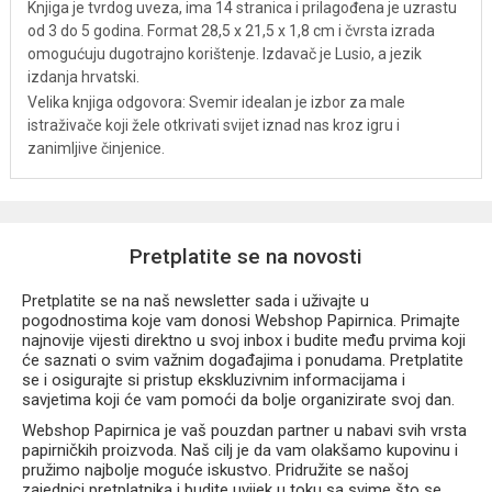
Knjiga je tvrdog uveza, ima 14 stranica i prilagođena je uzrastu
od 3 do 5 godina. Format 28,5 x 21,5 x 1,8 cm i čvrsta izrada
omogućuju dugotrajno korištenje. Izdavač je Lusio, a jezik
izdanja hrvatski.
Velika knjiga odgovora: Svemir idealan je izbor za male
istraživače koji žele otkrivati svijet iznad nas kroz igru i
zanimljive činjenice.
Pretplatite se na novosti
Pretplatite se na naš newsletter sada i uživajte u
pogodnostima koje vam donosi Webshop Papirnica. Primajte
najnovije vijesti direktno u svoj inbox i budite među prvima koji
će saznati o svim važnim događajima i ponudama. Pretplatite
se i osigurajte si pristup ekskluzivnim informacijama i
savjetima koji će vam pomoći da bolje organizirate svoj dan.
Webshop Papirnica je vaš pouzdan partner u nabavi svih vrsta
papirničkih proizvoda. Naš cilj je da vam olakšamo kupovinu i
pružimo najbolje moguće iskustvo. Pridružite se našoj
zajednici pretplatnika i budite uvijek u toku sa svime što se