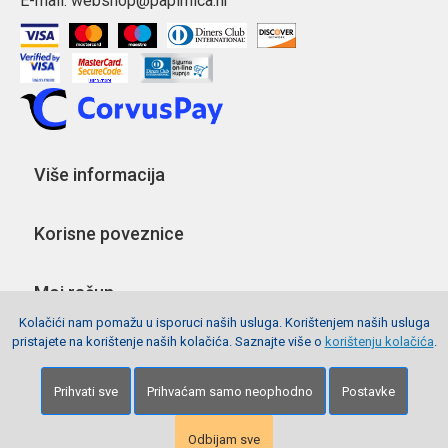
E-mail:
webshop@papirnica.hr
Više informacija
Korisne poveznice
Moj račun
Kolačići nam pomažu u isporuci naših usluga. Korištenjem naših usluga
pristajete na korištenje naših kolačića. Saznajte više o
korištenju kolačića
.
Pratite nas
Prihvati sve
Prihvaćam samo neophodno
Postavke
Copyright © 2026 Webshop Papirnica. Sva prava pridržana.
Izrada stranica
Net plus d.o.o.
Odbijam sve