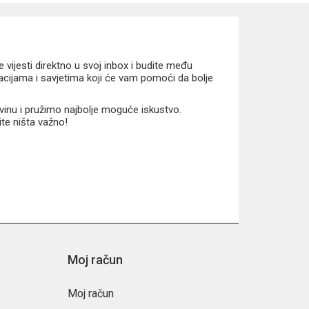
vijesti direktno u svoj inbox i budite među
macijama i savjetima koji će vam pomoći da bolje
vinu i pružimo najbolje moguće iskustvo.
ite ništa važno!
ktivnosti i svakodnevne avanture.
Moj račun
Moj račun