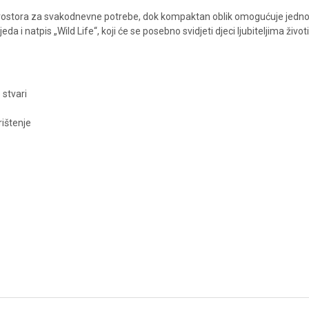
rostora za svakodnevne potrebe, dok kompaktan oblik omogućuje jednost
i natpis „Wild Life“, koji će se posebno svidjeti djeci ljubiteljima životin
 stvari
rištenje