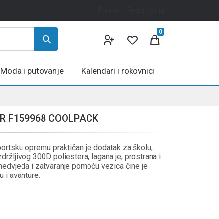
Prijava
Registracija
0
Moda i putovanje
Kalendari i rokovnici
AR F159968 COOLPACK
portsku opremu praktičan je dodatak za školu,
držljivog 300D poliestera, lagana je, prostrana i
medvjeda i zatvaranje pomoću vezica čine je
 i avanture.