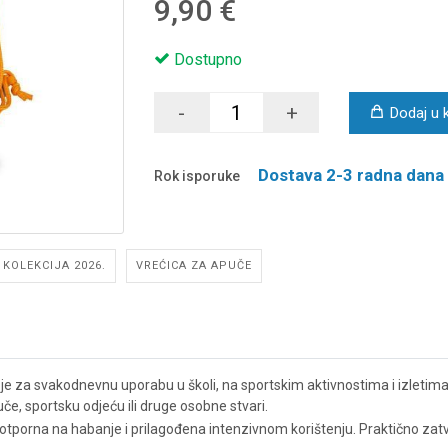
9,90 €
Dostupno
-
+
Dodaj u 
Dostava 2-3 radna dana
Rok isporuke
KOLEKCIJA 2026.
VREĆICA ZA APUČE
je za svakodnevnu uporabu u školi, na sportskim aktivnostima i izletima
e, sportsku odjeću ili druge osobne stvari.
je otporna na habanje i prilagođena intenzivnom korištenju. Praktično z