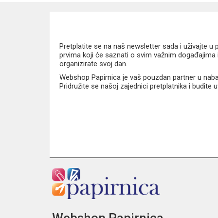
300D poliester
Održavanje
Pretplatite se na naš newsletter sada i uživajte 
prvima koji će saznati o svim važnim događajima i
Preporučuje se ručno čišćenje
organizirate svoj dan.
Webshop Papirnica je vaš pouzdan partner u nabavi
Prednosti
Pridružite se našoj zajednici pretplatnika i budite
Dovoljno prostora za papuče i sportsku opre
Jednostavno i brzo zatvaranje
Izdržljiv materijal za dugotrajnu uporabu
Laka za nošenje i spremanje
Moderan dizajn inspiriran prirodom i divljim ž
Coolpack First Bear vrećica za papuče odličan je izb
Webshop Papirnica