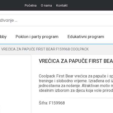
Početna
O nama
Kontakt
bby
Poklon i party program
Edukativni program
VREĆICA ZA PAPUČE FIRST BEAR F159968 COOLPACK
VREĆICA ZA PAPUČE FIRST BE
Coolpack First Bear vrećica za papuče i s
treninge i slobodno vrijeme. Izrađena od iz
jednostavna za nošenje. Atraktivan motiv 
idealnim izborom za djecu koja vole prirodu
Šifra:
F159968