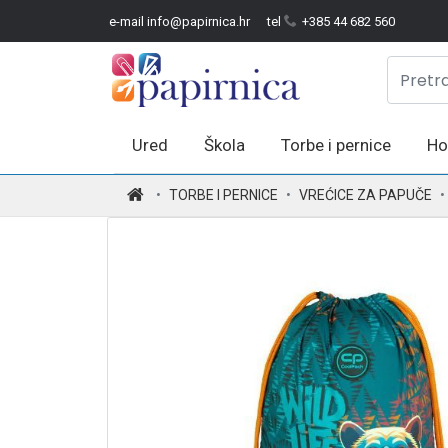
e-mail info@papirnica.hr
tel
+385 44 682 560
Ured
Škola
Torbe i pernice
Ho
.
TORBE I PERNICE
VREĆICE ZA PAPUČE