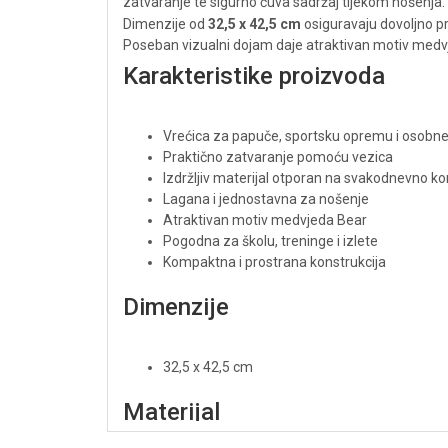
zatvaranje te sigurno čuva sadržaj tijekom nošenja.
Dimenzije od
32,5 x 42,5 cm
osiguravaju dovoljno p
Poseban vizualni dojam daje atraktivan motiv medvjeda 
Karakteristike proizvoda
Vrećica za papuče, sportsku opremu i osobne
Praktično zatvaranje pomoću vezica
Izdržljiv materijal otporan na svakodnevno ko
Lagana i jednostavna za nošenje
Atraktivan motiv medvjeda Bear
Pogodna za školu, treninge i izlete
Kompaktna i prostrana konstrukcija
Dimenzije
32,5 x 42,5 cm
Materijal