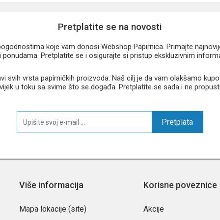
Pretplatite se na novosti
u pogodnostima koje vam donosi Webshop Papirnica. Primajte najnovije 
 ponudama. Pretplatite se i osigurajte si pristup ekskluzivnim infor
 svih vrsta papirničkih proizvoda. Naš cilj je da vam olakšamo kupo
 uvijek u toku sa svime što se događa. Pretplatite se sada i ne propust
mu
Pretplata
ivotinjama
or za djecu koja žele praktičan i atraktivan dodatak za školu, sportske a
Više informacija
Korisne poveznice
Mapa lokacije (site)
Akcije