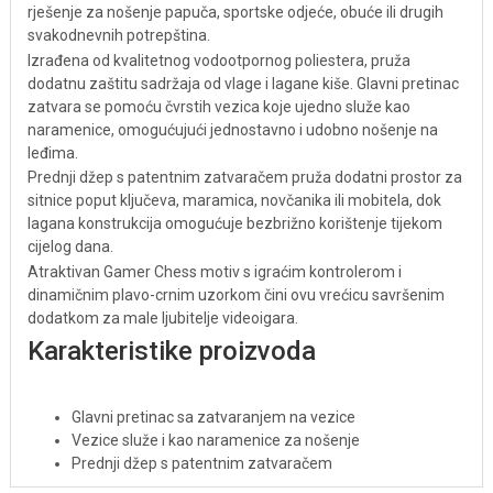
rješenje za nošenje papuča, sportske odjeće, obuće ili drugih
svakodnevnih potrepština.
Izrađena od kvalitetnog vodootpornog poliestera, pruža
dodatnu zaštitu sadržaja od vlage i lagane kiše. Glavni pretinac
zatvara se pomoću čvrstih vezica koje ujedno služe kao
naramenice, omogućujući jednostavno i udobno nošenje na
leđima.
Prednji džep s patentnim zatvaračem pruža dodatni prostor za
sitnice poput ključeva, maramica, novčanika ili mobitela, dok
lagana konstrukcija omogućuje bezbrižno korištenje tijekom
cijelog dana.
Atraktivan Gamer Chess motiv s igraćim kontrolerom i
dinamičnim plavo-crnim uzorkom čini ovu vrećicu savršenim
dodatkom za male ljubitelje videoigara.
Karakteristike proizvoda
Glavni pretinac sa zatvaranjem na vezice
Vezice služe i kao naramenice za nošenje
Prednji džep s patentnim zatvaračem
Vodootporni poliester za dodatnu zaštitu sadržaja