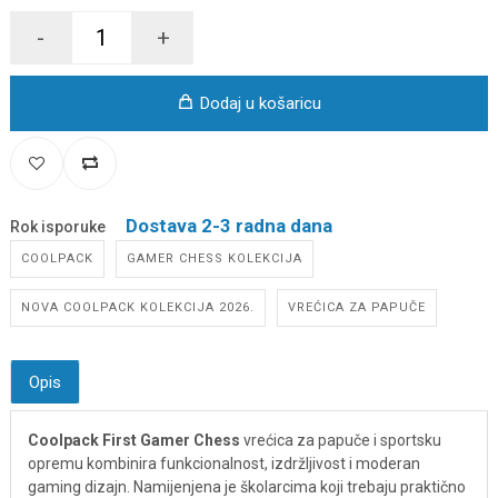
-
+
Dodaj u košaricu
Dostava 2-3 radna dana
Rok isporuke
COOLPACK
GAMER CHESS KOLEKCIJA
NOVA COOLPACK KOLEKCIJA 2026.
VREĆICA ZA PAPUČE
Opis
Coolpack First Gamer Chess
vrećica za papuče i sportsku
opremu kombinira funkcionalnost, izdržljivost i moderan
gaming dizajn. Namijenjena je školarcima koji trebaju praktično