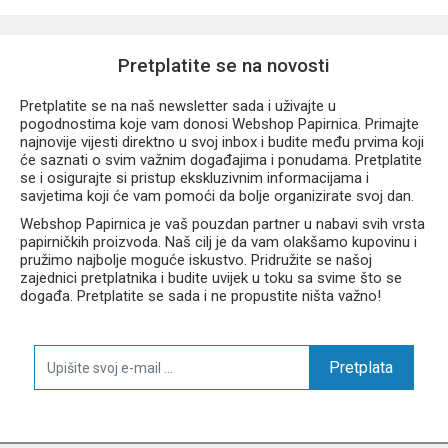
Lagana i praktična konstrukcija
Moderan Gamer Chess gaming dizajn
Prikladna za školu, treninge, izlete i slobodno vrijeme
Pretplatite se na novosti
Dimenzije
Pretplatite se na naš newsletter sada i uživajte u
pogodnostima koje vam donosi Webshop Papirnica. Primajte
najnovije vijesti direktno u svoj inbox i budite među prvima koji
će saznati o svim važnim događajima i ponudama. Pretplatite
32,5 x 42,5 x 1 cm
se i osigurajte si pristup ekskluzivnim informacijama i
savjetima koji će vam pomoći da bolje organizirate svoj dan.
Materijal
Webshop Papirnica je vaš pouzdan partner u nabavi svih vrsta
papirničkih proizvoda. Naš cilj je da vam olakšamo kupovinu i
pružimo najbolje moguće iskustvo. Pridružite se našoj
Vodootporni poliester
zajednici pretplatnika i budite uvijek u toku sa svime što se
događa. Pretplatite se sada i ne propustite ništa važno!
Održavanje
Pretplata
Preporučuje se ručno čišćenje
Coolpack First Gamer Chess vrećica za papuče praktičan je
dodatak za svakodnevne školske i sportske aktivnosti te