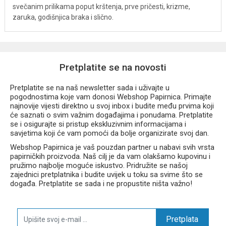
svečanim prilikama poput krštenja, prve pričesti, krizme,
zaruka, godišnjica braka i slično.
Pretplatite se na novosti
Pretplatite se na naš newsletter sada i uživajte u
pogodnostima koje vam donosi Webshop Papirnica. Primajte
najnovije vijesti direktno u svoj inbox i budite među prvima koji
će saznati o svim važnim događajima i ponudama. Pretplatite
se i osigurajte si pristup ekskluzivnim informacijama i
savjetima koji će vam pomoći da bolje organizirate svoj dan.
Webshop Papirnica je vaš pouzdan partner u nabavi svih vrsta
papirničkih proizvoda. Naš cilj je da vam olakšamo kupovinu i
pružimo najbolje moguće iskustvo. Pridružite se našoj
zajednici pretplatnika i budite uvijek u toku sa svime što se
događa. Pretplatite se sada i ne propustite ništa važno!
Pretplata