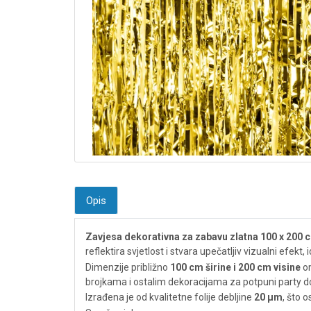
Opis
Zavjesa dekorativna za zabavu zlatna 100 x 200
reflektira svjetlost i stvara upečatljiv vizualni efekt
Dimenzije približno
100 cm širine i 200 cm visine
om
brojkama i ostalim dekoracijama za potpuni party d
Izrađena je od kvalitetne folije debljine
20 µm
, što 