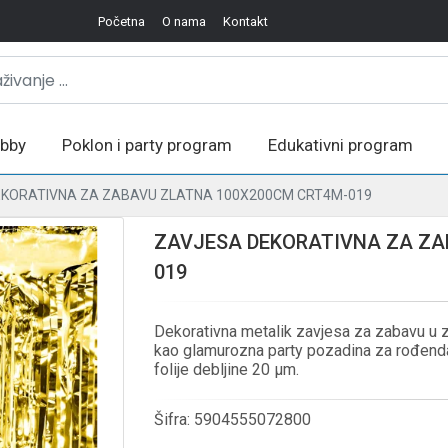
Početna
O nama
Kontakt
bby
Poklon i party program
Edukativni program
KORATIVNA ZA ZABAVU ZLATNA 100X200CM CRT4M-019
ZAVJESA DEKORATIVNA ZA ZA
019
Dekorativna metalik zavjesa za zabavu u z
kao glamurozna party pozadina za rođenda
folije debljine 20 µm.
Šifra:
5904555072800