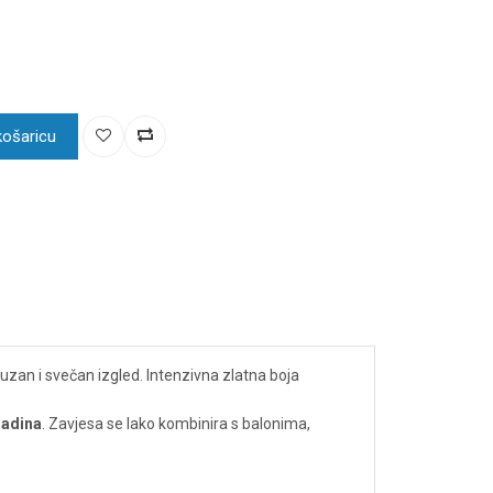
košaricu
suzan i svečan izgled. Intenzivna zlatna boja
zadina
. Zavjesa se lako kombinira s balonima,