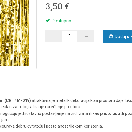
3,50 €
Dostupno
-
+
Dodaj u 
 cm (CRT4M-019)
atraktivna je metalik dekoracija koja prostoru daje luk
, idealan za fotografiranje i uređenje prostora.
ogućuju jednostavno postavljanje na zid, vrata ili kao
photo booth po
ojam.
osigurava dobru čvrstoću i postojanost tijekom korištenja.