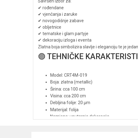
Savršen izbor za:
✔ rođendane
✔ vjenčanja i zaruke
✔ novogodišnje zabave
✔ obljetnice
✔ tematske i glam partyje
✔ dekoraciju izloga i eventa
Zlatna boja simbolizira slavlje i eleganciju te je jed
🟣 TEHNIČKE KARAKTERIST
Model: CRT4M-019
Boja: zlatna (metallic)
Širina: cca 100 cm
Visina: cca 200 cm
Debljina folije: 20 µm
Materijal: folija
Namjena: unutarnja dekoracija