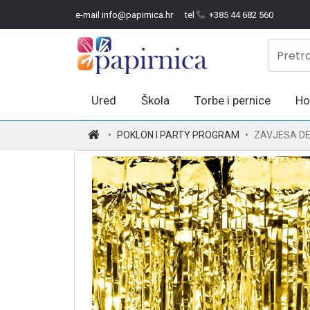
e-mail info@papirnica.hr
tel
+385 44 682 560
Ured
Škola
Torbe i pernice
Ho
.
POKLON I PARTY PROGRAM
ZAVJESA DE