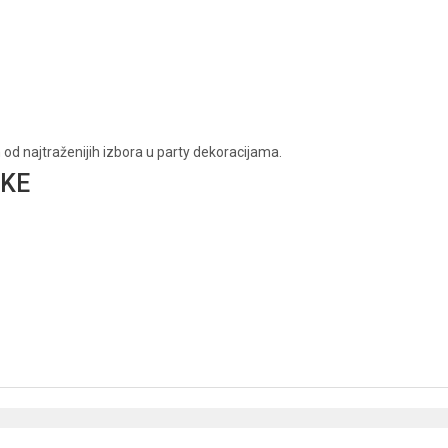
an od najtraženijih izbora u party dekoracijama.
IKE