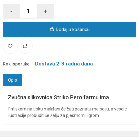
-
+
Dodaj u košaricu
Dostava 2-3 radna dana
Rok isporuke
Opis
Zvučna slikovnica Striko Pero farmu ima
Pritiskom na tipku mališani će čuti poznatu melodiju, a vesele
ilustracije probudit će želju za pjesmom i igrom.