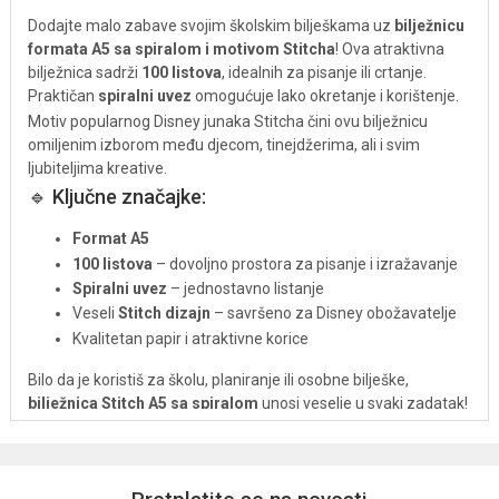
Dodajte malo zabave svojim školskim bilješkama uz
bilježnicu
formata A5 sa spiralom i motivom Stitcha
! Ova atraktivna
bilježnica sadrži
100 listova
, idealnih za pisanje ili crtanje.
Praktičan
spiralni uvez
omogućuje lako okretanje i korištenje.
Motiv popularnog Disney junaka Stitcha čini ovu bilježnicu
omiljenim izborom među djecom, tinejdžerima, ali i svim
ljubiteljima kreative.
🔹 Ključne značajke:
Format A5
100 listova
– dovoljno prostora za pisanje i izražavanje
Spiralni uvez
– jednostavno listanje
Veseli
Stitch dizajn
– savršeno za Disney obožavatelje
Kvalitetan papir i atraktivne korice
Bilo da je koristiš za školu, planiranje ili osobne bilješke,
bilježnica Stitch A5 sa spiralom
unosi veselje u svaki zadatak!