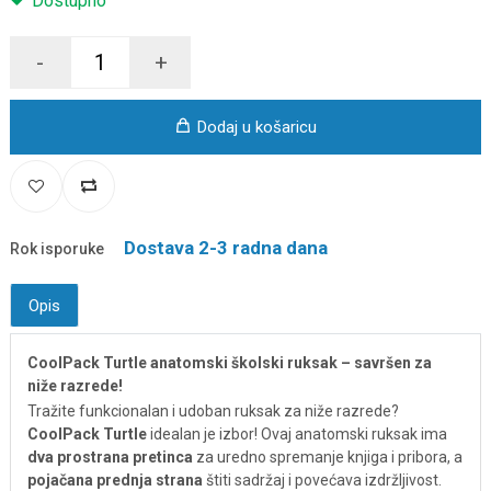
Dostupno
-
+
Dodaj u košaricu
Dostava 2-3 radna dana
Rok isporuke
Opis
CoolPack Turtle anatomski školski ruksak – savršen za
niže razrede!
Tražite funkcionalan i udoban ruksak za niže razrede?
CoolPack Turtle
idealan je izbor! Ovaj anatomski ruksak ima
dva prostrana pretinca
za uredno spremanje knjiga i pribora, a
pojačana prednja strana
štiti sadržaj i povećava izdržljivost.