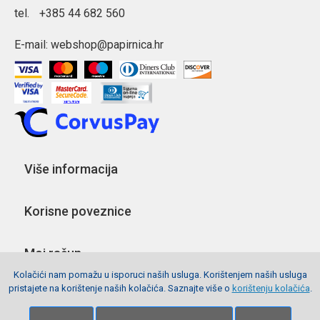
tel.
+385 44 682 560
E-mail:
webshop@papirnica.hr
Više informacija
Korisne poveznice
Moj račun
Kolačići nam pomažu u isporuci naših usluga. Korištenjem naših usluga
pristajete na korištenje naših kolačića. Saznajte više o
korištenju kolačića
.
Pratite nas