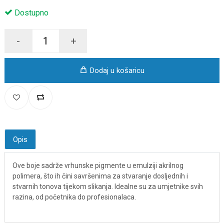
Dostupno
-
+
Dodaj u košaricu
Opis
Ove boje sadrže vrhunske pigmente u emulziji akrilnog
polimera, što ih čini savršenima za stvaranje dosljednih i
stvarnih tonova tijekom slikanja. Idealne su za umjetnike svih
razina, od početnika do profesionalaca.