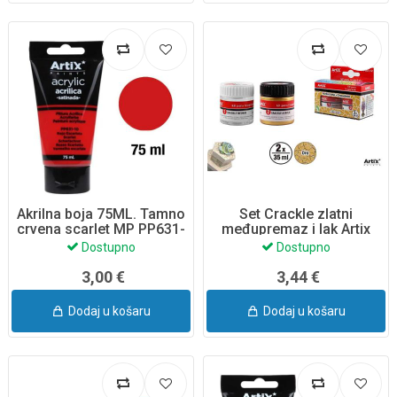
Akrilna boja 75ML. Tamno
Set Crackle zlatni
crvena scarlet MP PP631-
međupremaz i lak Artix
10
Dostupno
Dostupno
3,00 €
3,44 €
Dodaj u košaru
Dodaj u košaru