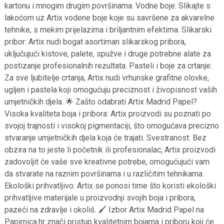
kartonu i mnogim drugim površinama. Vodne boje: Slikajte s
lakoćom uz Artix vodene boje koje su savršene za akvarelne
tehnike, s mekim prijelazima i briljantnim efektima. Slikarski
pribor: Artix nudi bogat asortiman slikarskog pribora,
uključujući kistove, palete, spužve i druge potrebne alate za
postizanje profesionalnih rezultata. Pasteli i boje za crtanje:
Za sve ljubitelje crtanja, Artix nudi vrhunske grafitne olovke,
ugljen i pastela koji omogućuju preciznost i živopisnost vaših
umjetničkih djela. 🌟 Zašto odabrati Artix Madrid Papel?
Visoka kvaliteta boja i pribora: Artix proizvodi su poznati po
svojoj trajnosti i visokoj pigmentaciji, što omogućava precizno
stvaranje umjetničkih djela koja će trajati. Svestranost: Bez
obzira na to jeste li početnik ili profesionalac, Artix proizvodi
zadovoljit će vaše sve kreativne potrebe, omogućujući vam
da stvarate na raznim površinama i u različitim tehnikama.
Ekološki prihvatljivo: Artix se ponosi time što koristi ekološki
prihvatljive materijale u proizvodnji svojih boja i pribora,
pazeći na zdravlje i okoliš. 🖌️ Izbor Artix Madrid Papel na
Papirnica.hr znači pristup kvalitetnim bojama i priboru koji će