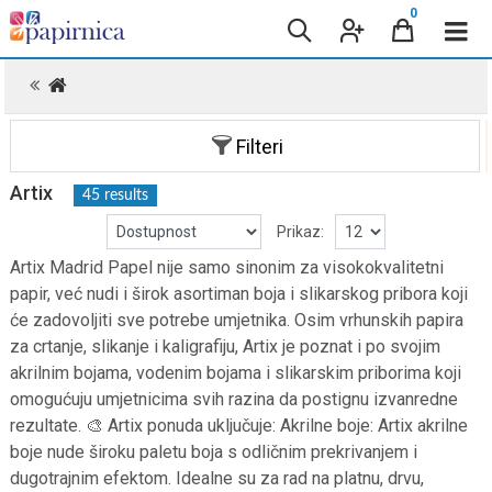
0
.
Filteri
Artix
45 results
Prikaz:
Artix Madrid Papel nije samo sinonim za visokokvalitetni
papir, već nudi i širok asortiman boja i slikarskog pribora koji
će zadovoljiti sve potrebe umjetnika. Osim vrhunskih papira
za crtanje, slikanje i kaligrafiju, Artix je poznat i po svojim
akrilnim bojama, vodenim bojama i slikarskim priborima koji
omogućuju umjetnicima svih razina da postignu izvanredne
rezultate. 🎨 Artix ponuda uključuje: Akrilne boje: Artix akrilne
boje nude široku paletu boja s odličnim prekrivanjem i
dugotrajnim efektom. Idealne su za rad na platnu, drvu,