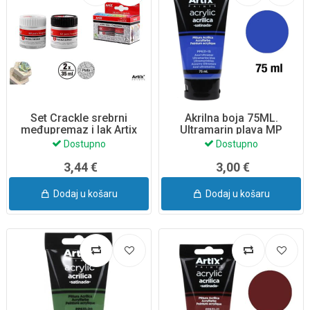
Set Crackle srebrni
Akrilna boja 75ML.
međupremaz i lak Artix
Ultramarin plava MP
PP631-15
Dostupno
Dostupno
3,44 €
3,00 €
Dodaj u košaru
Dodaj u košaru