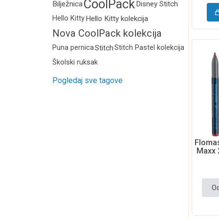
CoolPack
Bilježnica
Disney Stitch
Hello Kitty
Hello Kitty kolekcija
Nova CoolPack kolekcija
2026.
Puna pernica
Stitch
Stitch Pastel kolekcija
Školski ruksak
Pogledaj sve tagove
Flomas
Maxx 
Od