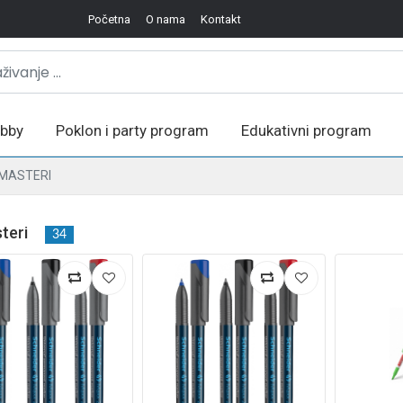
Početna
O nama
Kontakt
bby
Poklon i party program
Edukativni program
MASTERI
teri
34