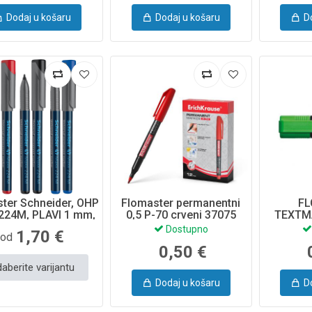
Dodaj u košaru
Dodaj u košaru
D
ter Schneider, OHP
Flomaster permanentni
F
224M, PLAVI 1 mm,
0,5 P-70 crveni 37075
TEXTM
SR1203
Erich Krause
WB84400
Dostupno
1,70 €
od
O
0,50 €
aberite varijantu
Dodaj u košaru
D