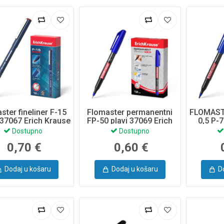
ster fineliner F-15
Flomaster permanentni
FLOMAS
 37067 Erich Krause
FP-50 plavi 37069 Erich
0,5 P-
Krause
ERI
Dostupno
Dostupno
0,70 €
0,60 €
Dodaj u košaru
Dodaj u košaru
D