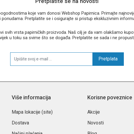
Pretplatite se na novosti
u pogodnostima koje vam donosi Webshop Papirnica. Primajte najnovije 
 ponudama. Pretplatite se i osigurajte si pristup ekskluzivnim infor
 svih vrsta papirničkih proizvoda. Naš cilj je da vam olakšamo kupo
 uvijek u toku sa svime što se događa. Pretplatite se sada i ne propust
Pretplata
Više informacija
Korisne poveznice
Mapa lokacije (site)
Akcije
Dostava
Novosti
Načini plaćanja
Blog