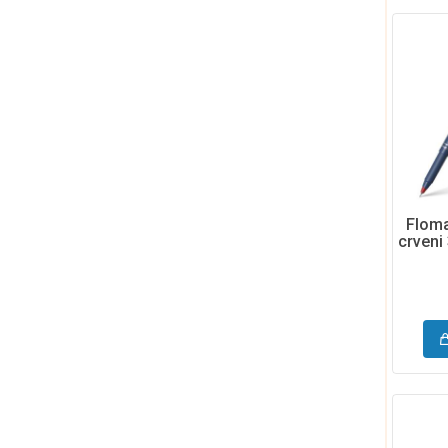
Floma
crveni