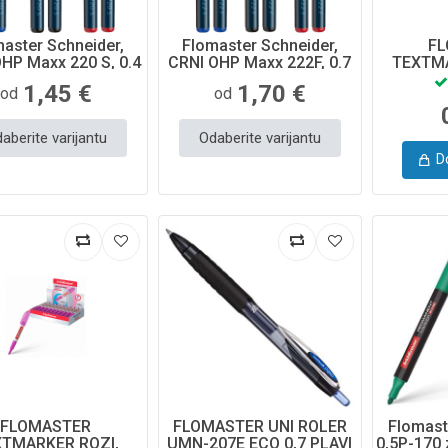
aster Schneider,
Flomaster Schneider,
F
HP Maxx 220 S, 0.4
CRNI OHP Maxx 222F, 0.7
TEXTMA
mm SR112401
mm
VISIOLINE
1,45 €
1,70 €
od
od
ERI
aberite varijantu
Odaberite varijantu
D
FLOMASTER
FLOMASTER UNI ROLER
Flomast
XTMARKER ROZI,
UMN-207E ECO 0,7 PLAVI
0,5P-170 