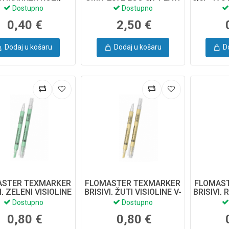
INE V-11 MINI 56902
Dostupno
Dostupno
ERICH KRAUSE
0,40 €
2,50 €
Dodaj u košaru
Dodaj u košaru
D
ASTER TEXMARKER
FLOMASTER TEXMARKER
FLOMAS
I, ZELENI VISIOLINE
BRISIVI, ŽUTI VISIOLINE V-
BRISIVI, 
16, 60791 ERICH
16, 60790 ERICH KRAUSE
16, 607
Dostupno
Dostupno
KRAUSE
0,80 €
0,80 €