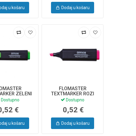
odaj u košaru
Dodaj u košaru
LOMASTER
FLOMASTER
ARKER ZELENI
TEXTMARKER ROZI
4 17055211-02
WB844008 17055211-13
Dostupno
Dostupno
FF. PROD
OFF. PROD.
0,52 €
0,52 €
odaj u košaru
Dodaj u košaru