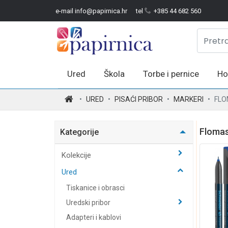
e-mail info@papirnica.hr
tel
+385 44 682 560
Ured
Škola
Torbe i pernice
Ho
.
URED
PISAĆI PRIBOR
MARKERI
FLO
Flomas
Kategorije
Kolekcije
Ured
Tiskanice i obrasci
Uredski pribor
Adapteri i kablovi