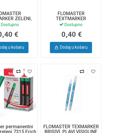
LOMASTER
FLOMASTER
RKER ZELENI,
TEXTMARKER
 V-11 MINI 56901
NARANČASTI, VISIOLINE V-
Dostupno
Dostupno
CH KRAUSE
11 MINI 56903 ERICH
0,40 €
0,40 €
KRAUSE
odaj u košaru
Dodaj u košaru
er permanentni
FLOMASTER TEXMARKER
zeleni 7315 Erich
BRISIVI, PLAVI VISIOLINE