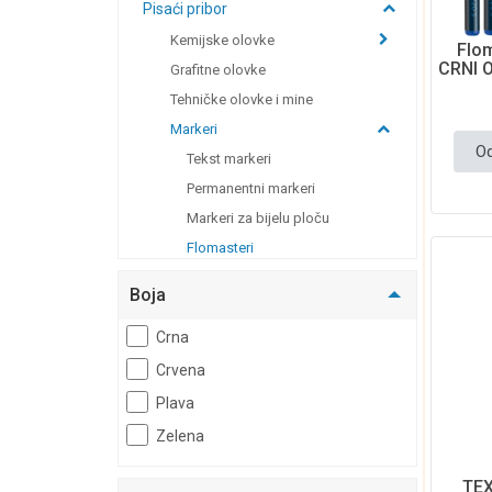
Pisaći pribor
Kemijske olovke
Flom
CRNI O
Grafitne olovke
Tehničke olovke i mine
Markeri
Od
Tekst markeri
Permanentni markeri
Markeri za bijelu ploču
Flomasteri
Papiri
Boja
Odlaganje dokumenata
Crna
Ostalo
Crvena
Samoljepljivi blokovi
Plava
Post-it blokovi
Zelena
Uredski strojevi
Tinte i toneri
TE