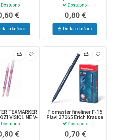
Krause
V-16, 60793 ERICH
Dostupno
Dostupno
KRAUSE
0,60 €
0,80 €
odaj u košaru
Dodaj u košaru
TER TEXMARKER
Flomaster fineliner F-15
ROZI VISIOLINE V-
Plavi 37065 Erich Krause
92 ERICH KRAUSE
Dostupno
Dostupno
0,80 €
0,70 €