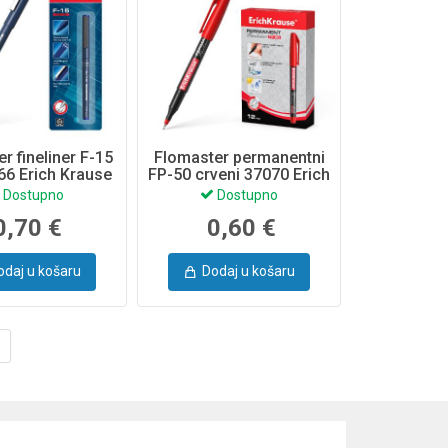
r fineliner F-15
Flomaster permanentni
66 Erich Krause
FP-50 crveni 37070 Erich
Krause
Dostupno
Dostupno
0,70 €
0,60 €
odaj u košaru
Dodaj u košaru