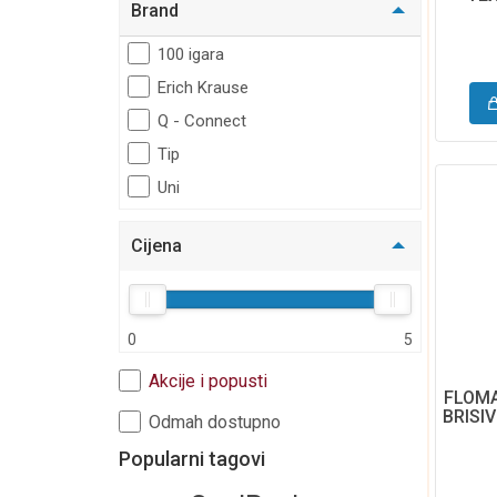
Brand
Za prezentaciju
VISIOL
Plastifikatori i folije
100 igara
Oprema za računala
Erich Krause
Etikete
Q - Connect
Škola
Tip
Akcija
Uni
Hobby
Cijena
Dječji program
Poklon i party program
Torbe i pernice
0
5
Moda i putovanje
Akcije i popusti
Kalendari i rokovnici
FLOM
BRISIV
Odmah dostupno
Edukativni program
V-
Popularni tagovi