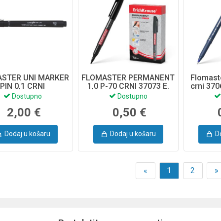
STER UNI MARKER
FLOMASTER PERMANENT
Flomaste
PIN 0,1 CRNI
1,0 P-70 CRNI 37073 E.
crni 370
Dostupno
Dostupno
2,00 €
0,50 €
Dodaj u košaru
Dodaj u košaru
D
«
1
2
»