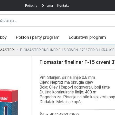
Početna
O nama
Kontakt
bby
Poklon i party program
Edukativni program
MASTERI
FLOMASTER FINELINER F-15 CRVENI 37067 ERICH KRAUSE
Flomaster fineliner F-15 crveni 
Vrh: Stanjen, širina linije 0,6 mm
Cijev: Neprozirna okrugla cijev
Boja: Cijev i čepovi odgovaraju boji tinte
Duljina kontinuirane linije: 400 m
Pogodno za: Pisanje na bilo kojoj vrsti pap
Dodatak: Metalna kopča
Šifra:
4041485370673