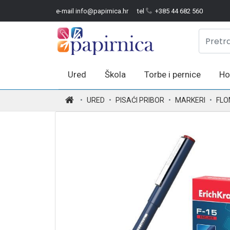
e-mail info@papirnica.hr
tel
+385 44 682 560
Ured
Škola
Torbe i pernice
Ho
.
URED
PISAĆI PRIBOR
MARKERI
FLO