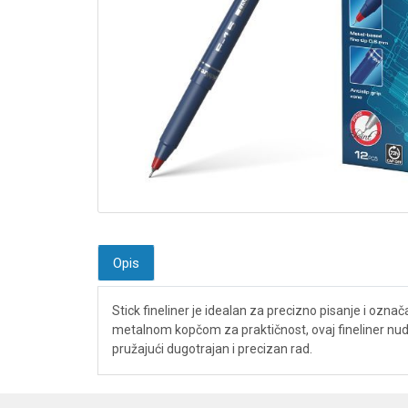
Opis
Stick fineliner je idealan za precizno pisanje i označa
metalnom kopčom za praktičnost, ovaj fineliner nudi d
pružajući dugotrajan i precizan rad.