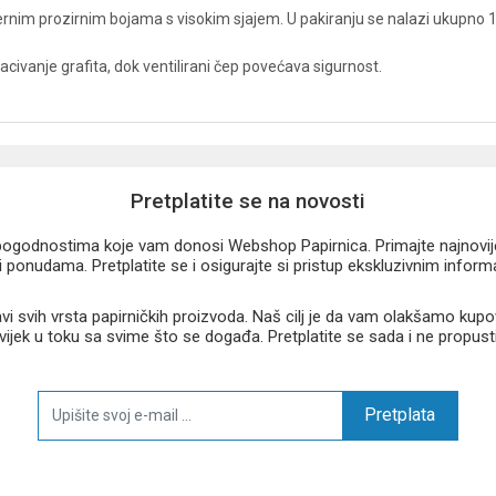
ernim prozirnim bojama s visokim sjajem. U pakiranju se nalazi ukupno
anje grafita, dok ventilirani čep povećava sigurnost.
Pretplatite se na novosti
u pogodnostima koje vam donosi Webshop Papirnica. Primajte najnovije 
 ponudama. Pretplatite se i osigurajte si pristup ekskluzivnim infor
 svih vrsta papirničkih proizvoda. Naš cilj je da vam olakšamo kupo
 uvijek u toku sa svime što se događa. Pretplatite se sada i ne propust
Pretplata