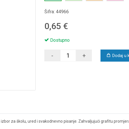
Šifra:
44966
0,65 €
Dostupno
-
+
Dodaj u 
zbor za školu, ured i svakodnevno pisanje. Zahvaljujući grafitu promje