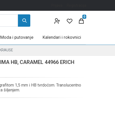
Prijava
Registracija
0
Moda i putovanje
Kalendari i rokovnici
 KRAUSE
MA HB, CARAMEL 44966 ERICH
rafitom 1,5 mm i HB tvrdoćom. Translucentno
 šiljenjem.