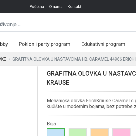
Početna
O nama
Kontakt
bby
Poklon i party program
Edukativni program
VKE
GRAFITNA OLOVKA U NASTAVCIMA HB, CARAMEL 44966 ERICH
GRAFITNA OLOVKA U NASTAVCI
KRAUSE
Mehanička olovka ErichKrause Caramel s g
kućište u modernim bojama, bez potrebe za
Boja