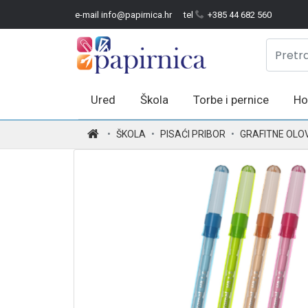
e-mail info@papirnica.hr
tel
+385 44 682 560
Ured
Škola
Torbe i pernice
Ho
.
ŠKOLA
PISAĆI PRIBOR
GRAFITNE OLO