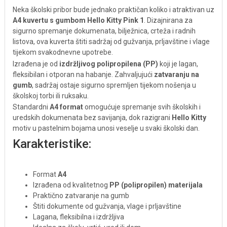
Neka školski pribor bude jednako praktičan koliko i atraktivan uz
A4 kuvertu s gumbom Hello Kitty Pink 1
. Dizajnirana za
sigurno spremanje dokumenata, bilježnica, crteža i radnih
listova, ova kuverta štiti sadržaj od gužvanja, prljavštine i vlage
tijekom svakodnevne upotrebe.
Izrađena je od
izdržljivog polipropilena (PP)
koji je lagan,
fleksibilan i otporan na habanje. Zahvaljujući
zatvaranju na
gumb
, sadržaj ostaje sigurno spremljen tijekom nošenja u
školskoj torbi ili ruksaku.
Standardni
A4 format
omogućuje spremanje svih školskih i
uredskih dokumenata bez savijanja, dok razigrani
Hello Kitty
motiv u pastelnim bojama unosi veselje u svaki školski dan.
Karakteristike:
Format
A4
Izrađena od kvalitetnog
PP (polipropilen) materijala
Praktično zatvaranje na gumb
Štiti dokumente od gužvanja, vlage i prljavštine
Lagana, fleksibilna i izdržljiva