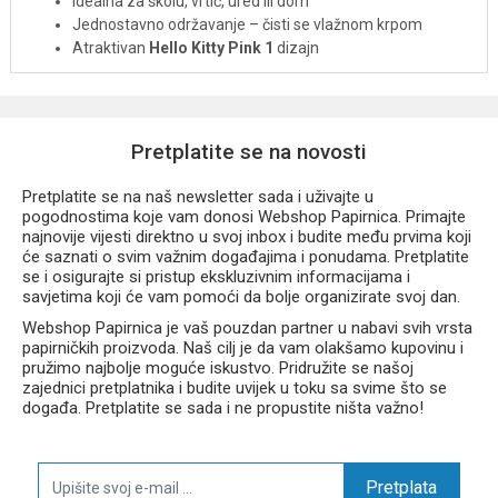
Idealna za školu, vrtić, ured ili dom
Jednostavno održavanje – čisti se vlažnom krpom
Atraktivan
Hello Kitty Pink 1
dizajn
Službeno licencirani proizvod
Kuverta s gumbom
Hello Kitty Pink 1 A4
praktičan je dodatak
školskom priboru koji će pomoći da svi važni papiri uvijek budu
Pretplatite se na novosti
uredno organizirani i zaštićeni.
Pretplatite se na naš newsletter sada i uživajte u
pogodnostima koje vam donosi Webshop Papirnica. Primajte
najnovije vijesti direktno u svoj inbox i budite među prvima koji
će saznati o svim važnim događajima i ponudama. Pretplatite
se i osigurajte si pristup ekskluzivnim informacijama i
savjetima koji će vam pomoći da bolje organizirate svoj dan.
Webshop Papirnica je vaš pouzdan partner u nabavi svih vrsta
papirničkih proizvoda. Naš cilj je da vam olakšamo kupovinu i
pružimo najbolje moguće iskustvo. Pridružite se našoj
zajednici pretplatnika i budite uvijek u toku sa svime što se
događa. Pretplatite se sada i ne propustite ništa važno!
Pretplata