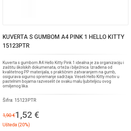
KUVERTA S GUMBOM A4 PINK 1 HELLO KITTY
15123PTR
Kuverta s gumbom A4 Hello Kitty Pink 1 idealna je za organizaciju i
zaštitu školskih dokumenata, crteža i bilježnica. Izrađena od
kvalitetnog PP materijala, s praktičnim zatvaranjem na gumb,
osigurava sigurno spremanje sadržaja. Veseli Hello Kitty motiv u
pastelnim bojama razveselit će svaku malu ljubiteljicu ovog
omiljenog lika.
Šifra:
15123PTR
1,52 €
1,90 €
Ušteda (20%)