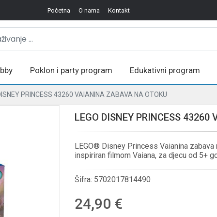
Početna
O nama
Kontakt
bby
Poklon i party program
Edukativni program
DISNEY PRINCESS 43260 VAIANINA ZABAVA NA OTOKU
LEGO DISNEY PRINCESS 43260
LEGO® Disney Princess Vaianina zabava na
inspiriran filmom Vaiana, za djecu od 5+ g
Šifra:
5702017814490
24,90 €