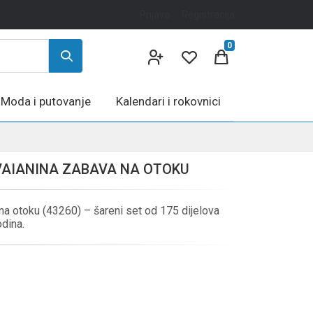
Prijava
Registracija
0
Moda i putovanje
Kalendari i rokovnici
 VAIANINA ZABAVA NA OTOKU
 otoku (43260) – šareni set od 175 dijelova
odina.