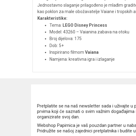
Jednostavno slaganje prilagođeno je mlađim graditelji
kao poklon za male obožavatelje Vaiane i tropskih 
Karakteristike:
Tema:
LEGO Disney Princess
Model: 43260 – Vaianina zabava na otoku
Broj dijelova: 175
Dob: 5+
Inspirirano filmom
Vaiana
Namjena: kreativna igra i izlaganje
Pretplatite se na naš newsletter sada i uživajte 
prvima koji će saznati o svim važnim događajima i
organizirate svoj dan.
Webshop Papirnica je vaš pouzdan partner u nabavi
Pridružite se našoj zajednici pretplatnika i budite