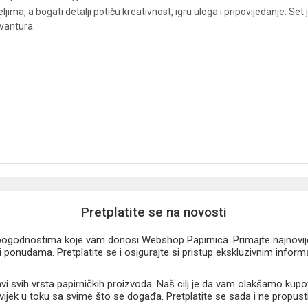
ma, a bogati detalji potiču kreativnost, igru uloga i pripovijedanje. Set 
avantura.
Pretplatite se na novosti
u pogodnostima koje vam donosi Webshop Papirnica. Primajte najnovije 
 ponudama. Pretplatite se i osigurajte si pristup ekskluzivnim infor
 svih vrsta papirničkih proizvoda. Naš cilj je da vam olakšamo kupo
 uvijek u toku sa svime što se događa. Pretplatite se sada i ne propust