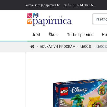
e-mail info@papirnica.hr
tel
+385 44 682 560
Ured
Škola
Torbe i pernice
Ho
.
EDUKATIVNI PROGRAM
LEGO®
LEGO 