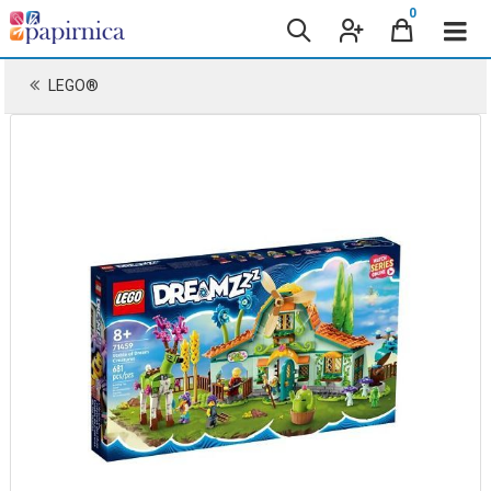
0
LEGO®