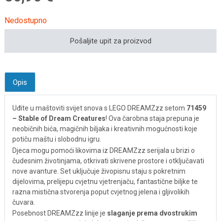
Nedostupno
Pošaljite upit za proizvod
Opis
Uđite u maštoviti svijet snova s LEGO DREAMZzz setom
71459
– Stable of Dream Creatures
! Ova čarobna staja prepuna je
neobičnih bića, magičnih biljaka i kreativnih mogućnosti koje
potiču maštu i slobodnu igru.
Djeca mogu pomoći likovima iz DREAMZzz serijala u brizi o
čudesnim životinjama, otkrivati skrivene prostore i otključavati
nove avanture. Set uključuje živopisnu staju s pokretnim
dijelovima, prelijepu cvjetnu vjetrenjaču, fantastične biljke te
razna mistična stvorenja poput cvjetnog jelena i gljivolikih
čuvara.
Posebnost DREAMZzz linije je
slaganje prema dvostrukim