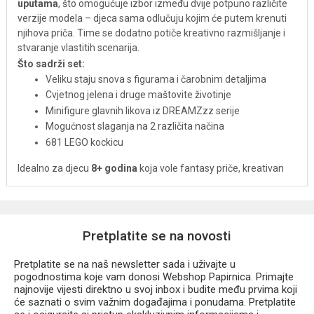
uputama
, što omogućuje izbor između dvije potpuno različite
verzije modela – djeca sama odlučuju kojim će putem krenuti
njihova priča. Time se dodatno potiče kreativno razmišljanje i
stvaranje vlastitih scenarija.
Što sadrži set:
Veliku staju snova s figurama i čarobnim detaljima
Cvjetnog jelena i druge maštovite životinje
Minifigure glavnih likova iz DREAMZzz serije
Mogućnost slaganja na 2 različita načina
681 LEGO kockicu
Idealno za djecu
8+ godina
koja vole fantasy priče, kreativan
dizajn i slaganje LEGO modela koji potiču maštovitost i
slobodnu igru.
Pretplatite se na novosti
Pretplatite se na naš newsletter sada i uživajte u
pogodnostima koje vam donosi Webshop Papirnica. Primajte
najnovije vijesti direktno u svoj inbox i budite među prvima koji
će saznati o svim važnim događajima i ponudama. Pretplatite