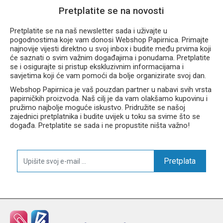
Dimenzije:
140 × 105 × 20 mm
Pretplatite se na novosti
Težina:
52 g
Pretplatite se na naš newsletter sada i uživajte u
Novčanik Playworld odličan je izbor za školu, putovanja, izlete i
pogodnostima koje vam donosi Webshop Papirnica. Primajte
svakodnevnu upotrebu. Kombinira funkcionalnost, sigurnost i
najnovije vijesti direktno u svoj inbox i budite među prvima koji
moderan gaming izgled koji će oduševiti svakog mladog
će saznati o svim važnim događajima i ponudama. Pretplatite
ljubitelja videoigara.
se i osigurajte si pristup ekskluzivnim informacijama i
savjetima koji će vam pomoći da bolje organizirate svoj dan.
Webshop Papirnica je vaš pouzdan partner u nabavi svih vrsta
papirničkih proizvoda. Naš cilj je da vam olakšamo kupovinu i
pružimo najbolje moguće iskustvo. Pridružite se našoj
zajednici pretplatnika i budite uvijek u toku sa svime što se
događa. Pretplatite se sada i ne propustite ništa važno!
Pretplata