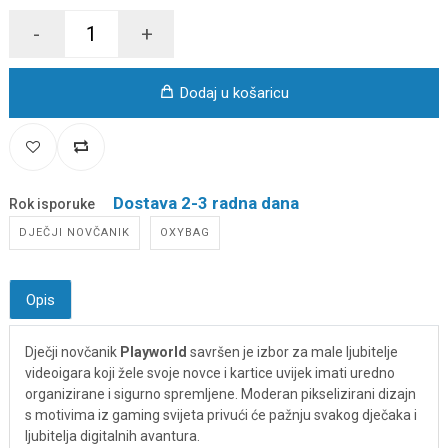
-
+
Dodaj u košaricu
Dostava 2-3 radna dana
Rok isporuke
DJEČJI NOVČANIK
OXYBAG
Opis
Dječji novčanik
Playworld
savršen je izbor za male ljubitelje
videoigara koji žele svoje novce i kartice uvijek imati uredno
organizirane i sigurno spremljene. Moderan pikselizirani dizajn
s motivima iz gaming svijeta privući će pažnju svakog dječaka i
ljubitelja digitalnih avantura.