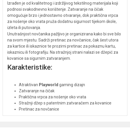
Izrađen je od kvalitetnog i izdržljivog tekstilnog materijala koji
podnosi svakodnevno korištenje. Zatvaranje na čičak
omogućuje brzo i jednostavno otvaranje, dok praktična vrpca
za nošenje oko vrata pruža dodatnu sigurnost tijekom škole,
izleta ili putovanja.
Unutrašnjost novčanika pažljivo je organizirana kako bi sve bilo
na svom mjestu. Sadrži pretinac za novčanice, čak šest utora
za kartice ili iskaznice te prozirni pretinac za pokaznu kartu,
iskaznicu ili fotografiju. Na stražnjoj strani nalazi se džepić za
kovanice sa sigurnim zatvaranjem.
Karakteristike:
Atraktivan
Playworld
gaming dizajn
Zatvaranje na čičak
Praktična vrpca za nošenje oko vrata
Stražnji džep s patentnim zatvaračem za kovanice
Pretinac za novčanice
6 utora za kartice
Prozirni pretinac za iskaznicu ili pokaznu kartu
Izdržljiv tekstilni materijal