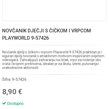
NOVČANIK DJEČJI S ČIČKOM I VRPCOM
PLAYWORLD 9-57426
Novčanik dječji s čičkom i vrpcom Playworld 9-57426 praktičan je i
siguran dječji novčanik s atraktivnim motivom inspiriranim svijetom
videoigara. Zahvaljujući zatvaranju na čičak, vrpci za nošenje oko
vrata i brojnim pretincima, idealan je za školu, izlete, putovanja i
svakodnevne aktivnosti.
Šifra:
9-57426
8,90 €
Dostupno