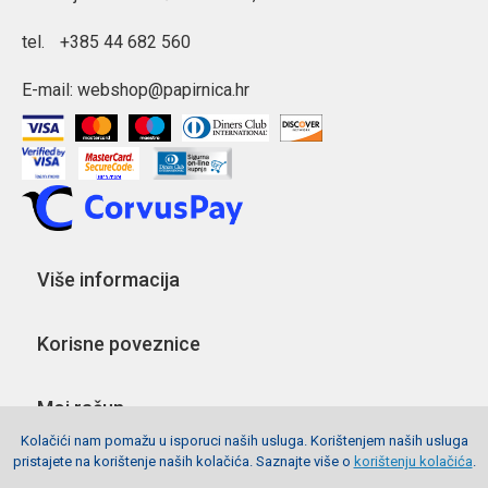
tel.
+385 44 682 560
E-mail:
webshop@papirnica.hr
Više informacija
Korisne poveznice
Moj račun
Kolačići nam pomažu u isporuci naših usluga. Korištenjem naših usluga
pristajete na korištenje naših kolačića. Saznajte više o
korištenju kolačića
.
Pratite nas