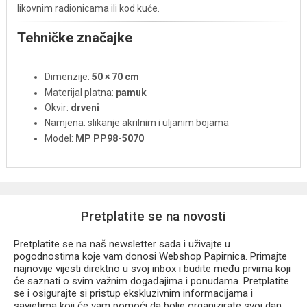
likovnim radionicama ili kod kuće.
Tehničke značajke
Dimenzije:
50 × 70 cm
Materijal platna:
pamuk
Okvir:
drveni
Namjena: slikanje akrilnim i uljanim bojama
Model:
MP PP98-5070
Pretplatite se na novosti
Pretplatite se na naš newsletter sada i uživajte u
pogodnostima koje vam donosi Webshop Papirnica. Primajte
najnovije vijesti direktno u svoj inbox i budite među prvima koji
će saznati o svim važnim događajima i ponudama. Pretplatite
se i osigurajte si pristup ekskluzivnim informacijama i
savjetima koji će vam pomoći da bolje organizirate svoj dan.