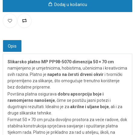
Dodaj u košaricu
Opis
Slikarsko platno MP PP98-5070 dimenzija 50 × 70 cm
namijenjeno je umjetnicima, hobistima, učenicima i kreativcima
svih razina. Platno je
napeto na čvrsti drveni okvir
i tvornički
pripremljeno za slikanje, što omogućuje trenutno korištenje
bez dodatne pripreme.
Površina platna osigurava
dobru apsorpciju boje i
ravnomjerno nanošenje
, čime se postižu jasni potezi i
dugotrajni rezultati. Idealno je za
akrilne i uljane boje
, ali i za
druge slikarske tehnike.
Format 50 × 70 cm pruža dovoljno prostora za veće radove, dok
stabilna konstrukcija sprječava savijanje i opuštanje platna
tijekom rada. Platno je prikladno za rad u ateljeu, školi, na