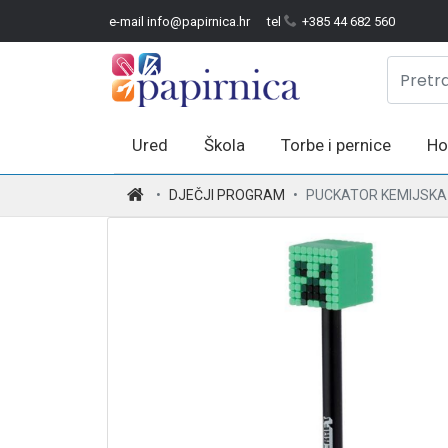
e-mail info@papirnica.hr
tel
+385 44 682 560
Ured
Škola
Torbe i pernice
Ho
.
DJEČJI PROGRAM
PUCKATOR KEMIJSKA