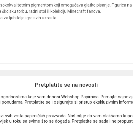
visokokvalitetnim pigmentom koji omogućava glatko pisanje. Figurica na vr
kolsku torbu, radni stol ili kolekciju Minecraft fanova.
 za ljubitelje igre svih uzrasta.
Pretplatite se na novosti
u pogodnostima koje vam donosi Webshop Papirnica. Primajte najnovije 
 ponudama. Pretplatite se i osigurajte si pristup ekskluzivnim infor
 svih vrsta papirničkih proizvoda. Naš cilj je da vam olakšamo kupo
 uvijek u toku sa svime što se događa. Pretplatite se sada i ne propust