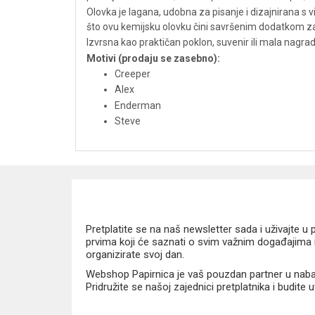
Olovka je lagana, udobna za pisanje i dizajnirana s 
što ovu kemijsku olovku čini savršenim dodatkom za š
Izvrsna kao praktičan poklon, suvenir ili mala nagrada
Motivi (prodaju se zasebno):
Creeper
Alex
Enderman
Steve
Pretplatite se na naš newsletter sada i uživajte 
prvima koji će saznati o svim važnim događajima i
organizirate svoj dan.
Webshop Papirnica je vaš pouzdan partner u nabavi
Pridružite se našoj zajednici pretplatnika i budite