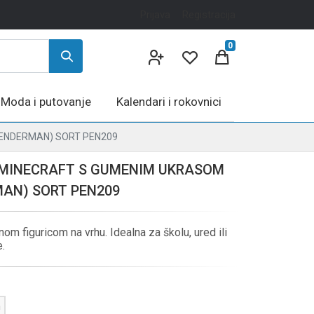
Prijava
Registracija
0
Moda i putovanje
Kalendari i rokovnici
ENDERMAN) SORT PEN209
 MINECRAFT S GUMENIM UKRASOM
MAN) SORT PEN209
om figuricom na vrhu. Idealna za školu, ured ili
.
n