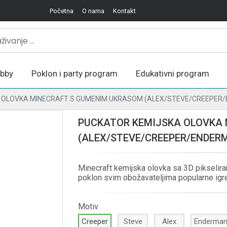
Početna
O nama
Kontakt
bby
Poklon i party program
Edukativni program
 OLOVKA MINECRAFT S GUMENIM UKRASOM (ALEX/STEVE/CREEPER/
PUCKATOR KEMIJSKA OLOVKA
(ALEX/STEVE/CREEPER/ENDER
Minecraft kemijska olovka sa 3D pikseliran
poklon svim obožavateljima popularne igre
Motiv
Creeper
Steve
Alex
Enderma