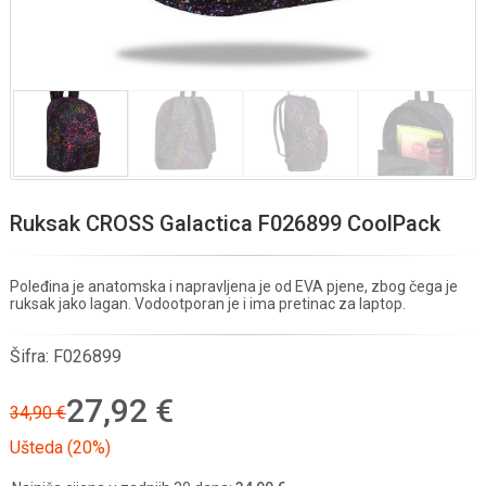
Ruksak CROSS Galactica F026899 CoolPack
Poleđina je anatomska i napravljena je od EVA pjene, zbog čega je
ruksak jako lagan. Vodootporan je i ima pretinac za laptop.
Šifra:
F026899
27,92 €
34,90 €
Ušteda (20%)