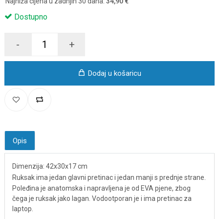
Najniža cijena u zadnjih 30 dana:
34,90 €
Dostupno
-
+
Dodaj u košaricu
Opis
Dimenzija: 42x30x17 cm
Ruksak ima jedan glavni pretinac i jedan manji s prednje strane.
Poleđina je anatomska i napravljena je od EVA pjene, zbog
čega je ruksak jako lagan. Vodootporan je i ima pretinac za
laptop.