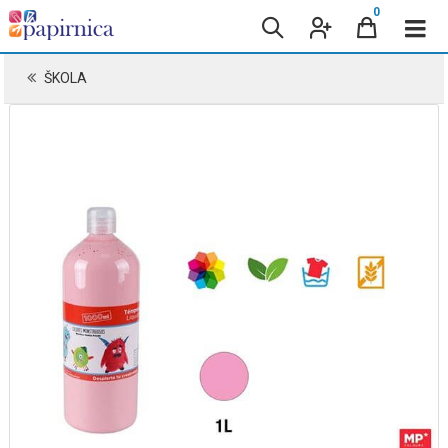
0
ŠKOLA