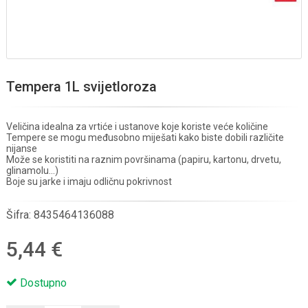
Tempera 1L svijetloroza
Veličina idealna za vrtiće i ustanove koje koriste veće količine
Tempere se mogu međusobno miješati kako biste dobili različite
nijanse
Može se koristiti na raznim površinama (papiru, kartonu, drvetu,
glinamolu...)
Boje su jarke i imaju odličnu pokrivnost
Šifra:
8435464136088
5,44 €
Dostupno