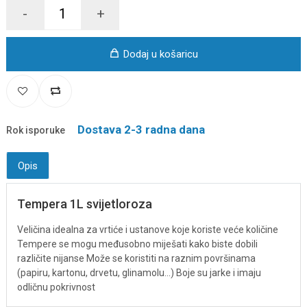
-
+
Dodaj u košaricu
Dostava 2-3 radna dana
Rok isporuke
Opis
Tempera 1L svijetloroza
Veličina idealna za vrtiće i ustanove koje koriste veće količine
Tempere se mogu međusobno miješati kako biste dobili
različite nijanse Može se koristiti na raznim površinama
(papiru, kartonu, drvetu, glinamolu...) Boje su jarke i imaju
odličnu pokrivnost